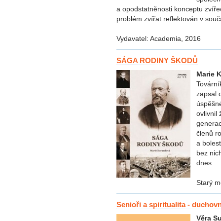
a opodstatněnosti konceptu zvířec
problém zvířat reflektován v sou
Vydavatel: Academia, 2016
SÁGA RODINY ŠKODŮ
Marie 
Tovární
zapsal 
úspěšné
ovlivnil
generac
členů r
a bolest
bez nich
dnes.
Starý m
Senioři a spiritualita - ducho
Věra S