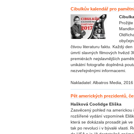
Cibulkův kalendář pro pamětn
Cibulka
Prožijte
Mandlov
Oldřich
obyčejn
čtivou literaturu faktu. Každý de
úmrtí slavných filmových hvězd 30.
premiérách nejslavnějších pamětn
unikátní fotografie doplněná pou
nezveřejněnými informacemi.
Nakladatel: Albatros Media, 2016
Pět amerických prezidentů, če
Hašková Coolidge Eliška
Zasvěcený pohled na americkou i
rozšířené vydání vzpomínek Eliš
která se dokázala prosadit jak ve
tak po revoluci i v bývalé vlasti
do USA a je již dostatečně známo