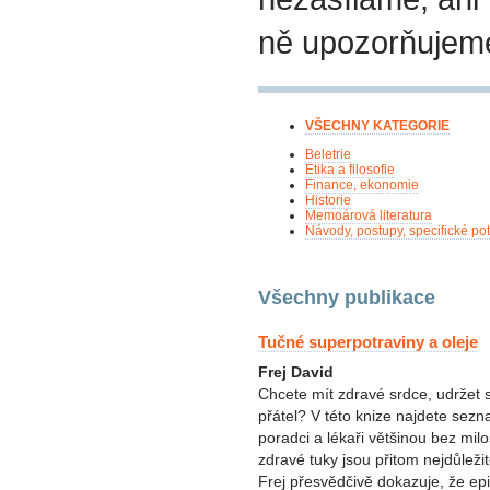
ně upozorňujem
VŠECHNY KATEGORIE
Beletrie
Etika a filosofie
Finance, ekonomie
Historie
Memoárová literatura
Návody, postupy, specifické po
Všechny publikace
Tučné superpotraviny a oleje
Frej David
Chcete mít zdravé srdce, udržet
přátel? V této knize najdete sezn
poradci a lékaři většinou bez milos
zdravé tuky jsou přitom nejdůleži
Frej přesvědčivě dokazuje, že ep