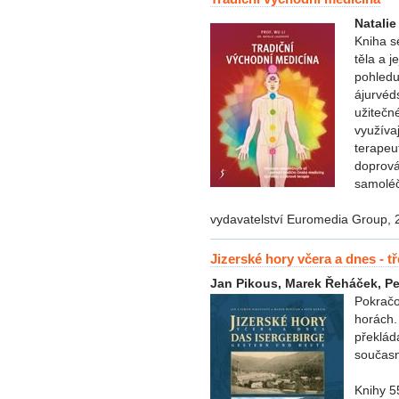
Natalie
Kniha s
těla a j
pohledu
ájurvéd
užitečn
využíva
terapeu
doprováz
samoléči
vydavatelství Euromedia Group, 
Jizerské hory včera a dnes - tř
Jan Pikous, Marek Řeháček, Pe
Pokračo
horách.
překláda
současn
Knihy 5