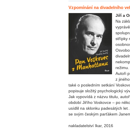
Vzpomínání na divadelního vel
Jiří a 
Na zákl
vyprávě
spolupra
střípky 
osobnos
Osvoboz
divadel
nekomp
režimu.
Autoři p
z jinéh
také o posledním setkání Voskov
popisuje složitý psychologický v
Jak vypovídá z názvu titulu, aut
období Jiřího Voskovce – po něko
usídlil na sklonku padesátých let
se svým českým parťákem Jane
nakladatelství Ikar, 2016