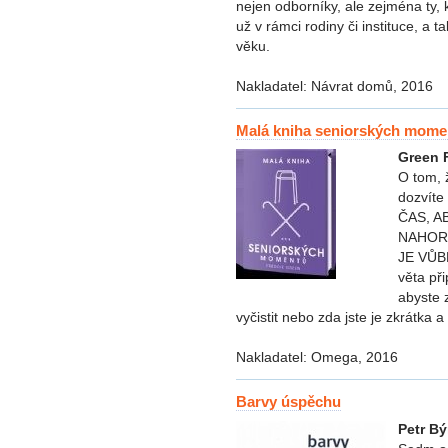
nejen odborníky, ale zejména ty, k
už v rámci rodiny či instituce, a t
věku.
Nakladatel: Návrat domů, 2016
Malá kniha seniorských mome
Green 
O tom, 
dozvít
ČAS, A
NAHORU
JE VŮB
věta př
abyste z
vyčistit nebo zda jste je zkrátka a 
Nakladatel: Omega, 2016
Barvy úspěchu
Petr B