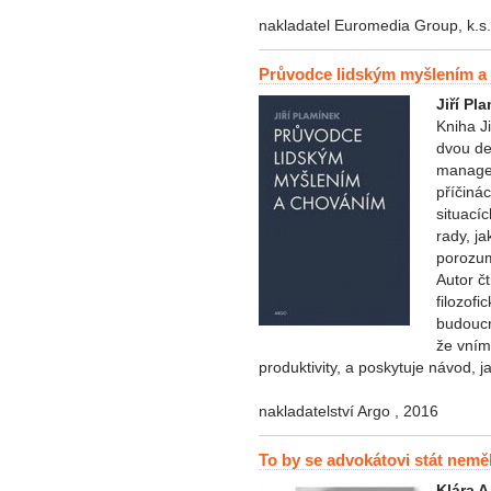
nakladatel Euromedia Group, k.s
Průvodce lidským myšlením a
Jiří Pl
Kniha J
dvou de
managem
příčiná
situací
rady, ja
porozum
Autor č
filozofi
budoucn
že vním
produktivity, a poskytuje návod, 
nakladatelství Argo , 2016
To by se advokátovi stát nemě
Klára 