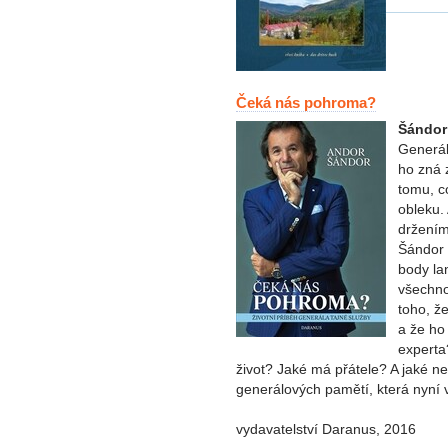
Čeká nás pohroma?
Šándor
Generál
ho zná 
tomu, c
obleku. 
držením 
Šándor 
body la
všechno
toho, ž
a že ho
experta
život? Jaké má přátele? A jaké n
generálových pamětí, která nyní v
vydavatelství Daranus, 2016