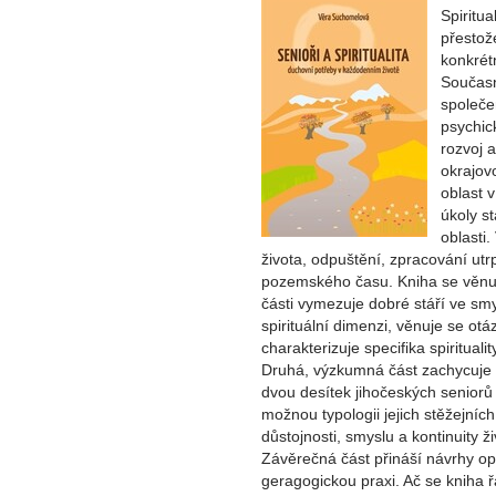
Spiritua
přestože
konkrétn
Současn
společe
psychic
rozvoj 
okrajovo
oblast v
úkoly s
oblasti.
života, odpuštění, zpracování utrp
pozemského času. Kniha se věnu
části vymezuje dobré stáří ve sm
spirituální dimenzi, věnuje se otáz
charakterizuje specifika spiritualit
Druhá, výzkumná část zachycuje dyn
dvou desítek jihočeských seniorů 
možnou typologii jejich stěžejních
důstojnosti, smyslu a kontinuity ž
Závěrečná část přináší návrhy opa
geragogickou praxi. Ač se kniha 