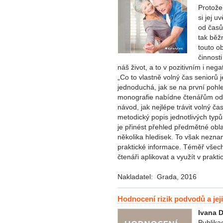
Protože
si jej 
od časů
tak běž
touto o
činnost
náš život, a to v pozitivním i neg
„Co to vlastně volný čas seniorů 
jednoduchá, jak se na první pohled
monografie nabídne čtenářům odpo
návod, jak nejlépe trávit volný č
metodický popis jednotlivých typů
je přinést přehled předmětné obla
několika hledisek. To však nezn
praktické informace. Téměř vše
čtenáři aplikovat a využít v prakt
Nakladatel: Grada, 2016
Hodnocení rizik podvodů a je
Ivana 
Publika