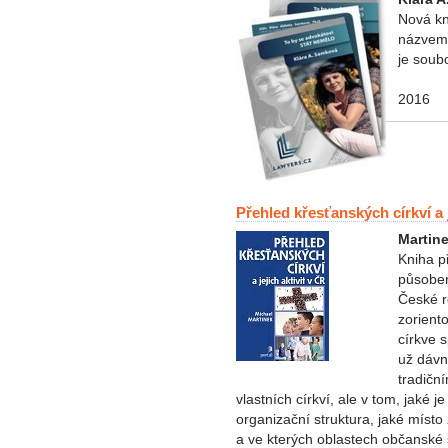
Nová kn
názvem 
je soub
2016
Přehled křesťanských církví a j
Martine
Kniha p
působen
České re
zorient
církve s
už dávn
tradičn
vlastních církví, ale v tom, jaké je
organizační struktura, jaké místo
a ve kterých oblastech občanské s