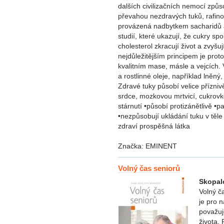
dalších civilizačních nemocí způ
převahou nezdravých tuků, rafino
provázená nadbytkem sacharidů a
studií, které ukazují, že cukry sp
cholesterol zkracují život a zvyšu
nejdůležitějším principem je proto
kvalitním mase, másle a vejcích. 
a rostlinné oleje, například lněn
Zdravé tuky působí velice přízni
srdce, mozkovou mrtvicí, cukrovk
stárnutí •působí protizánětlivě •pa
•nezpůsobují ukládání tuku v těle 
zdraví prospěšná látka
Značka: EMINENT
Volný čas seniorů
Skopal
Volný č
je pro 
považuj
života. 