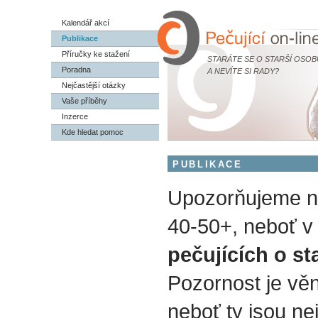
Kalendář akcí
Publikace
Příručky ke stažení
STARÁTE SE O STARŠÍ OSOB
Poradna
A NEVÍTE SI RADY?
Nejčastější otázky
Vaše příběhy
Inzerce
Kde hledat pomoc
PUBLIKACE
Upozorňujeme na
40-50+, neboť v 
pečujících o st
Pozornost je vě
neboť ty jsou nej