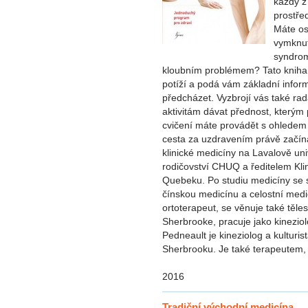
každý z
prostře
Máte os
vymknut
syndrom
kloubním problémem? Tato kniha 
potíží a podá vám základní informa
předcházet. Vyzbrojí vás také rad
aktivitám dávat přednost, který
cvičení máte provádět s ohledem
cesta za uzdravením právě začín
klinické medicíny na Lavalově un
rodičovství CHUQ a ředitelem Kli
Quebeku. Po studiu medicíny se sp
čínskou medicínu a celostní medi
ortoterapeut, se věnuje také těle
Sherbrooke, pracuje jako kineziol
Pedneault je kineziolog a kulturist
Sherbrooku. Je také terapeutem, 
2016
Tradiční východní medicína