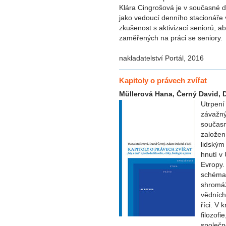
Klára Cingrošová je v současné 
jako vedoucí denního stacionář
zkušenost s aktivizací seniorů, a
zaměřených na práci se seniory.
nakladatelství Portál, 2016
Kapitoly o právech zvířat
Müllerová Hana, Černý David, D
Utrpení
závažný
současn
založen
lidským
hnutí v
Evropy.
schémat
shromáž
vědních 
říci. V 
filozofi
společn