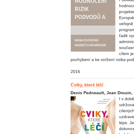
hodnoce
projekt
Evropsk
veřejně
program
řadě vy
adminis
součas
cílem je
pochybení a ke snížení rizika pod
2016
Cviky, které léčí
Denis Pedneault, Jean Drouin, 
I v době
udržova
cílenýc
uzdrave
lépe. J
dokonce