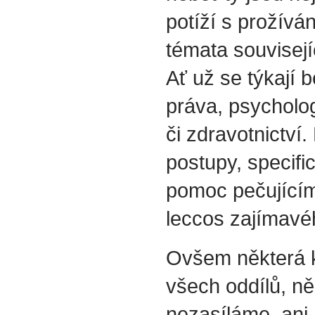
potíží s prožívá
témata souvisejí
Ať už se týkají b
práva, psycholog
či zdravotnictví.
postupy, specif
pomoc pečujícím
leccos zajímavéh
Ovšem některá k
všech oddílů, ně
nezasíláme, ani