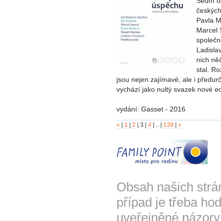
Sedm os
českých
Pavla M
Marcel 
společn
Ladisla
nich ně
stal. Ro
jsou nejen zajímavé, ale i předu
vychází jako nultý svazek nové e
vydání: Gasset - 2016
«
|
1
|
2
|
3
|
4
|
..
|
139
|
»
Obsah našich strá
případ je třeba hod
uveřejněné názory