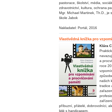
pastorace, školství, média, sociá
zdravotnictví, kultura, ochrana p
Mgr. Michael Martinek, Th.D., je 
škole Jabok
Nakladatel: Portál, 2016
Vlastivědná knížka pro vzpomí
Klára 
Praktick
navazuj
a procv
roce 20
vzpomín
způsobe
našich 
tradice
zařazen
profesi
zařízen
příbuzní, přátelé, dobrovolníci, a
lidé s handicapem.