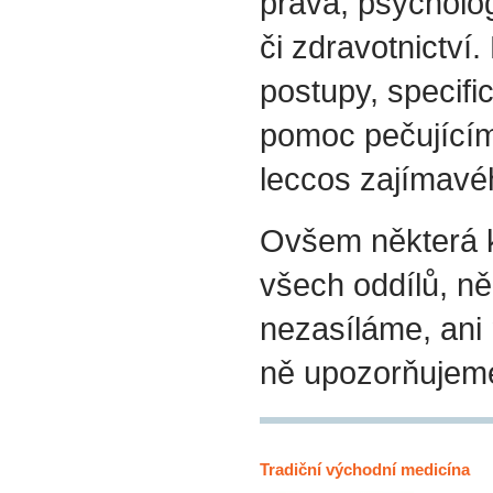
práva, psycholog
či zdravotnictví.
postupy, specif
pomoc pečujícím
leccos zajímavéh
Ovšem některá k
všech oddílů, ně
nezasíláme, ani
ně upozorňujem
Tradiční východní medicína