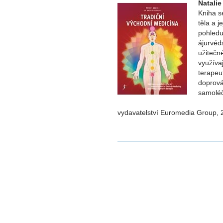
Natalie
Kniha s
těla a j
pohledu
ájurvéd
užitečn
využíva
terapeu
doprováz
samoléči
vydavatelství Euromedia Group, 