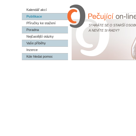
Kalendář akcí
Publikace
Příručky ke stažení
STARÁTE SE O STARŠÍ OSOB
Poradna
A NEVÍTE SI RADY?
Nejčastější otázky
Vaše příběhy
Inzerce
Kde hledat pomoc