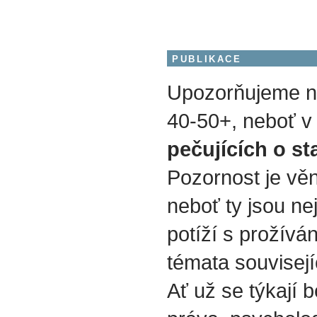
PUBLIKACE
Upozorňujeme na
40-50+, neboť v 
pečujících o st
Pozornost je vě
neboť ty jsou nej
potíží s prožívá
témata souvisejí
Ať už se týkají b