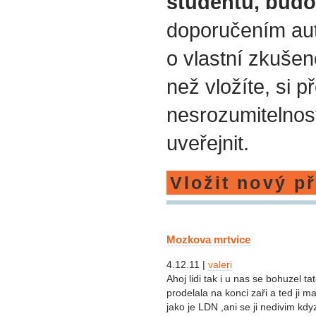
studentů, bud
doporučením aut
o vlastní zkušen
než vložíte, si p
nesrozumitelnost
uveřejnit.
Vložit nový p
Mozkova mrtvice
4.12.11 |
valeri
Ahoj lidi tak i u nas se bohuzel 
prodelala na konci zaři a ted ji
jako je LDN ,ani se ji nedivim kdyz