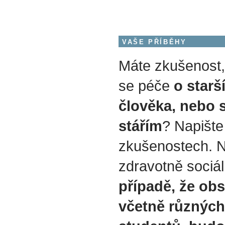
VAŠE PŘÍBĚHY
Máte zkušenost, a
se péče
o star
člověka, nebo 
stářím
? Napište
zkušenostech. Ne
zdravotně sociáln
případě, že ob
včetně různých