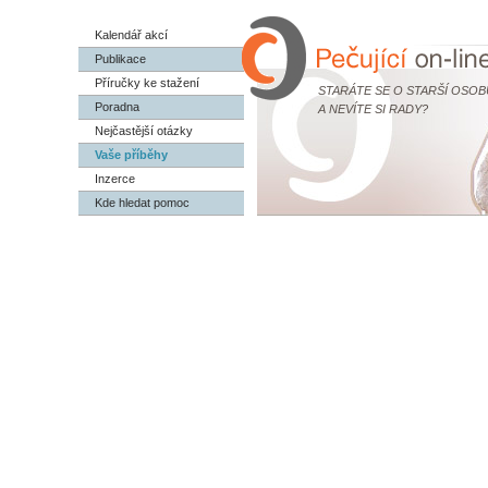
Kalendář akcí
Publikace
Příručky ke stažení
STARÁTE SE O STARŠÍ OSOB
Poradna
A NEVÍTE SI RADY?
Nejčastější otázky
Vaše příběhy
Inzerce
Kde hledat pomoc