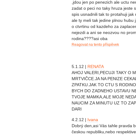
,jdou jen po penezich ale uctu n
zadat o peci no taky hruza jeste 
spis usnadnili tak to protahuji j
ale ty meli tak jedine plnou hub
o ctvrtinu od kazdeho za zaplacen
nejezdi a ani se neozvou no promi
rodina????asi oba
Reagovat na tento příspěvek
5.1.12 |
RENATA
AHOJ VALERI,PECUJI TAKY O 
MRTVIČCE.JA NA PENIZE CEKAL
ZPATKU.JAK TO CTU S RODIN
BYCH DO ZADNEHO USTAVU NE
TVOJE MAMKA,ALE MOJE NEDA
NAUCIM ZA MINUTU UZ TO ZA
DARI
4.2.12 |
Ivana
Dobrý den,asi Vás tahle pravda bu
českou republiku,nebo respektive 