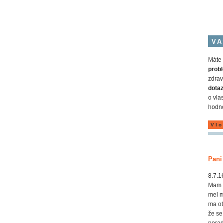
VA
Máte 
probl
zdrav
dota
o vla
hodno
Vlo
Pani
8.7.1
Mam t
mel m
ma ot
že se