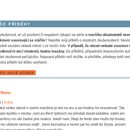
ŠE PŘÍBĚHY
zkušenost, ať už pozitivní či negativní, týkající se péče
o staršího dlouhodobě nem
émem související se stářím
? Napište svůj příběh o vlastních zkušenostech. Nevíme
otně sociální oblasti měnit. Lze vložit i foto.
V případě, že obsah nebude souviset 
zníkových akcí studentů, budou mazány.
Do příběhů, případným doporučením auto
stní zkušenost pečujícího. Napsaný příběh než vložíte, si přečtěte, překlepy totiž m
tný příběh lze těžko uveřejnit.
žit nový příběh
 Marto
6 |
Květa
ed velike staroti o sveho manžela je ted na aru a asi hodinu ho resustovali .Tak
alo kysliku v mosku ,nyni po třech tydnech mu přestali davat sedativa .zatim jen
evřeny oci ale žadne jine reakce. lekaři nam ,řikaji že tento stav muže byt trvalej
 mu vědomi nemusi vratit . Jsem bezradna a nevim jak ho vratit do života .prosim