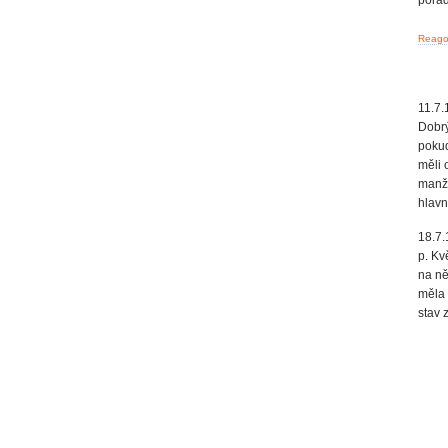
porad
Reagov
11.7.
Dobrý
pokud
měli 
manže
hlavn
18.7.
p. Kv
na ně
měla 
stav 