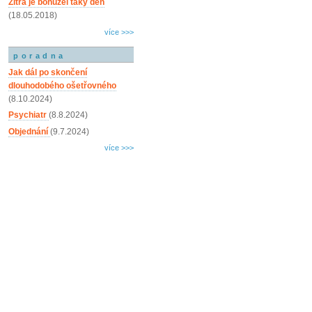
Zítra je bohužel taky den
(18.05.2018)
více >>>
poradna
Jak dál po skončení
dlouhodobého ošetřovného
(8.10.2024)
Psychiatr
(8.8.2024)
Objednání
(9.7.2024)
více >>>