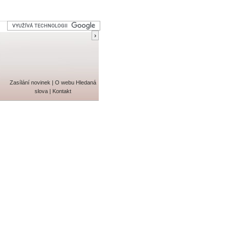
Zasílání novinek
|
O webu
Hledaná
slova
|
Kontakt