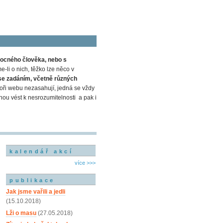
ocného člověka, nebo s
-li o nich, těžko lze něco v
se zadáním, včetně různých
ři webu nezasahují, jedná se vždy
ohou vést k nesrozumitelnosti a pak i
kalendář akcí
více >>>
publikace
Jak jsme vařili a jedli
(15.10.2018)
Lži o masu
(27.05.2018)