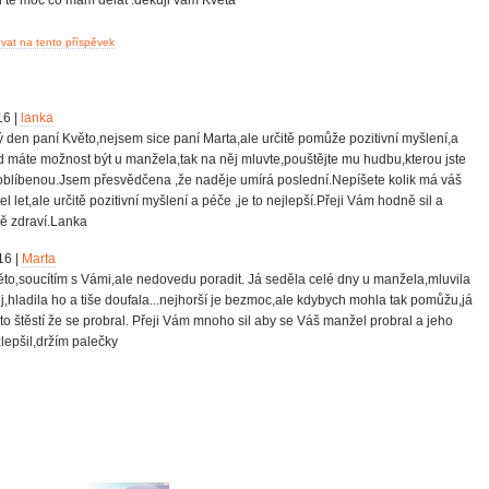
 te moc co mam dělat .děkuji vam Květa
at na tento příspěvek
16 |
lanka
 den paní Květo,nejsem sice paní Marta,ale určitě pomůže pozitivní myšlení,a
 máte možnost být u manžela,tak na něj mluvte,pouštějte mu hudbu,kterou jste
oblíbenou.Jsem přesvědčena ,že naděje umírá poslední.Nepíšete kolik má váš
l let,ale určitě pozitivní myšlení a péče ,je to nejlepší.Přeji Vám hodně sil a
ě zdraví.Lanka
16 |
Marta
ěto,soucítím s Vámi,ale nedovedu poradit. Já seděla celé dny u manžela,mluvila
j,hladila ho a tiše doufala...nejhorší je bezmoc,ale kdybych mohla tak pomůžu,já
to štěstí že se probral. Přeji Vám mnoho sil aby se Váš manžel probral a jeho
zlepšil,držím palečky