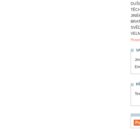
DUŠI
TĚCH
JINÉ
BRAT
SVĚD
VELM
Reagov
V
Jm
Em
P
Tex