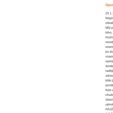
Opor
25.1.
Nejpr
odvah
Můj p
toho,
možno
nevid
onemo
po dv
osamo
sama 
asist
raděj
zdrav
tolik
ponáh
byla 
chudo
zbavi
upnul
HAJZ