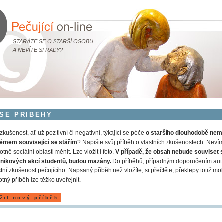
STARÁTE SE O STARŠÍ OSOBU
A NEVÍTE SI RADY?
ŠE PŘÍBĚHY
zkušenost, ať už pozitivní či negativní, týkající se péče
o staršího dlouhodobě nem
émem související se stářím
? Napište svůj příběh o vlastních zkušenostech. Nevíme
otně sociální oblasti měnit. Lze vložit i foto.
V případě, že obsah nebude souviset 
zníkových akcí studentů, budou mazány.
Do příběhů, případným doporučením auto
stní zkušenost pečujícího. Napsaný příběh než vložíte, si přečtěte, překlepy totiž m
tný příběh lze těžko uveřejnit.
žit nový příběh