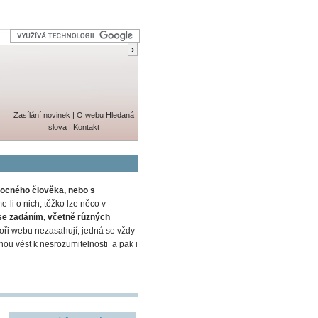
Zasílání novinek
|
O webu
Hledaná
slova
|
Kontakt
ocného člověka, nebo s
-li o nich, těžko lze něco v
se zadáním, včetně různých
ři webu nezasahují, jedná se vždy
ohou vést k nesrozumitelnosti a pak i