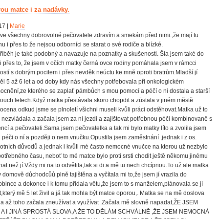
ou matce i za nadávky.
17 |
Marie
ve všechny dobrovolné pečovatele zdravím a smekám před nimi.,že mají tu
u i přes to že nejsou odborníci se starat o své rodiče a blízké.
říběh je také podobný a navazuje na poznatky a skušenosti. Šla jsem také do
 i přes to, že jsem v očích matky černá ovce rodiny pomáhala jsem v rámcci
stí s dobrým pocitem i přes nevděk neúctu ke mně oproti bratrům.Mladší jí
ěl 5 až 6 let a od doby kdy nás všechny potřebovala při onkologickém
cnění,ze kterého se zaplať pámbůch s mou pomocí a péčí o ni dostala a starší
ouch letech.Když matka přestávala skoro chopdit a zůstala v jiném městě
cena odkud jsme se plnoletí všichni museli kvůli práci odstěhovat.Matka už to
nezvládala a začala jsem za ní jezdi a zajištovat potřebnou péči kombinovaně s
encí a pečovateli.Sama jsem pečovatelka a tak mi bylo matky líto a zvolila jsem
i péči o ní a později o nem.vnučku.Opustila jsem zaměstnání ,jednak i z os.
otních důvodů a jednak i kvůli mé často nemocné vnučce na kterou už nezbylo
 potřebného času, neboť to mé matce bylo proti srsti chodit ještě někomu jinému
at než jí.Vždy mi na to odvětila,tak si di a mě tu nech chcípnou.To už ale matka
v domově důchodcůů plně tajištěna a vyčítala mi to,že jsem jí vrazila do
bince a dokonce i k tomu přidala větu,že jsem to s manželem,plánovala se jí
t,který mě 5 let živil a já tak mohla být matce oporou,. Matka se na mě doslova
a až toho začala zneužívat a využívat .Začala mě slovně napadat,ŽE JSEM
 A I JINÁ SPROSTÁ SLOVA,A ŽE TO DĚLÁM SCHVÁLNĚ ,ŽE JSEM NEMOCNÁ