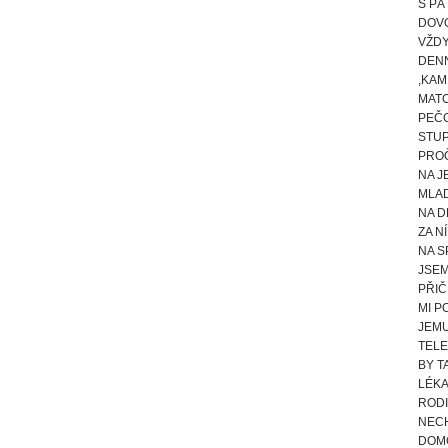
S PÁ
DOVO
VŽDY
DENN
,KAM
MATC
PEČO
STUP
PROČ
NA J
MLAD
NA D
ZA N
NA S
JSEM
PŘIČ
MI P
JEMU
TELE
BY T
LÉKA
RODI
NECH
DOMO