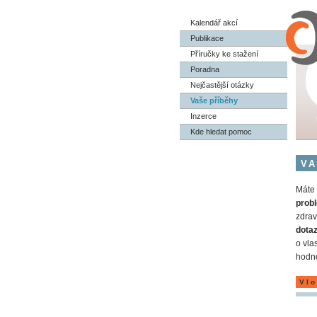
Kalendář akcí
Publikace
Příručky ke stažení
Poradna
Nejčastější otázky
Vaše příběhy
Inzerce
Kde hledat pomoc
VA
Máte 
probl
zdrav
dota
o vla
hodno
Vlo