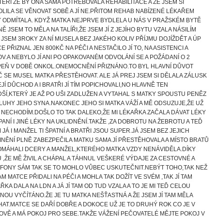
TEŘÍ ŽE BY ONA SAMA POTŘEBOVALA REHABILITACE A ŽE JSEM SI
LILA SE VĚNOVAT SOBĚ A JÍ NE.PŘITOM REHAB NABÍZENÉ LÉKAŘEM
 ODMÍTALA. KDYŽ MATKA NEJPRVE BYDLELA U NÁS V PRAŽSKÉM BYTĚ
Ě JSEM TO MĚLA NA TALÍŘI,ŽE JSEM JÍ Z JEJÍHO BYTU VZALA NÁSILÍM
 JSEM 3ROKY ZA NÍ MUSELA BEZ JAKÉHO KOLIV PŘÍJMU DOJÍŽDĚT A ÚP
E PŘIZNAL JEN 800KČ NA PÉČI A NESTAČILO JÍ TO, NA ASISTENCI A
V.A NEBYLO JÍ ANI PO OPAKOVANÉM ODVOLÁNÍ SE A POŽÁDANÍ O 2
EŇ V DOBĚ ONKOL.ONEMOCNĚNÍ PŘIZNÁNO.TO BYL HLAVNÍ DŮVOT
 SE MUSEL MATKA PŘESTĚHOVAT. ALE JÁ PREJ JSEM SI DĚLALA ZÁLUSK
EJÍ DŮCHOD A I BRATŘI JÍ TÍM POPICHOVALI,NO HLAVNĚ TEN
ŠÍ,KTERÝ JE AŽ PO UŠI ZADLUŽEN A VYTAHAL S MATKY SPOUSTU PENĚZ
LUHY JEHO SYNA.NAKONEC JEHO SI MATKA VÁŽÍ A MĚ ODSUZUJE,ŽE UŽ
Í NECHODÍM.DOŠLO TO TAK DALEKO,ŽE MI LÉKAŘKA ZAČALA DÁVAT LÉKY
PANÍ I JINÉ LÉKY NA UKLIDNĚNÍ.TAKŽE ,ZA DOBROTU NA ŽEBROTU A TEĎ
 JÁ I MANŽEL TI ŠPATNÍ A BRATŘI JSOU SUPER.JÁ JSEM BEZ JEJICH
INĚNÍ PLNĚ ZABEZPEČILA MATKU SAMA JÍ PŘESTĚHOVALA A MÍSTO BRATŮ
OMÁHALI DCERY A MANŽEL,KTERÉHO MATKA VZDY NENÁVIDĚLA.DÍKY
 ,ŽE MĚ ŽIVIL A CHÁPAL A TÁHNUL VEŠKERÉ VÝDAJE ZA CESTOVNÉ A
FONY SÁM TAK SE TO MOHLO VŮBEC USKUTEČNIT.NEBÝT TOHO,TAK NEŽ
AM MATCE PŘIDALI NA PÉČI A MOHLA TAK DOŽÍT VE SVÉM ,TAK JÍ TAM
ŘKA DALA NA LDN A JÁ JÍ TAM OD TUD VZALA A TO JE MI TEĎ CELOU
NOU VYČÍTÁNO.ŽE JE TU MATKA NEŠŤASTNÁ A ŽE JSEM JÍ TAM MĚLA
AT.MATCE SE DAŘÍ DOBŘE A DOKOCE UŽ JE TO DRUHÝ ROK CO JE V
VĚ A MÁ POKOJ PRO SEBE.TAKŽE VÁŽENÍ PEČOVATELÉ MĚJTE POKOJ V