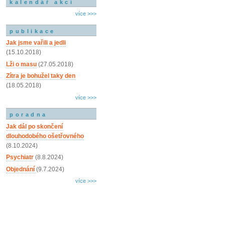
kalendář akcí
více >>>
publikace
Jak jsme vařili a jedli
(15.10.2018)
Lži o masu
(27.05.2018)
Zítra je bohužel taky den
(18.05.2018)
více >>>
poradna
Jak dál po skončení
dlouhodobého ošetřovného
(8.10.2024)
Psychiatr
(8.8.2024)
Objednání
(9.7.2024)
více >>>