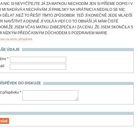
 A NIC SI NEVYČÍTEJTE.JÁ ZA MATKOU NECHODÍM JEN SI PÍŠEME DOPIS I V
 MI NADÁVÁ A NECHÁVÁM JÍ PAMLSKY NA VRÁTNICI A NEDALO SE NIC
H DĚLAT ,NEŽ TO ŘEŠIT TÍMTO ZPŮSOBEM. TEĎ JÍ KONEČNĚ JEDE MLADŠÍ
R NAVŠTÍVIT A DENNĚ JÍ VOLÁ A VIDÍ CO TO OBNÁŠÍ.JÁ MÁM ČISTÉ
OMÍ,ŽE JSEM VČAS MATKU ZABEZPEČILA I ZA CENU ,ŽE JSEM SKONČILA S
I NÍZKÝM PŘEDČASNÝM DŮCHODEM.S POZDRAVEM MARIE.
at na tento příspěvek
AŠE ÚDAJE
éno *
ail
ŘÍSPĚVEK DO DISKUZE
t příspěvku *