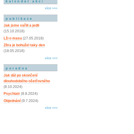
kalendář akcí
více >>>
publikace
Jak jsme vařili a jedli
(15.10.2018)
Lži o masu
(27.05.2018)
Zítra je bohužel taky den
(18.05.2018)
více >>>
poradna
Jak dál po skončení
dlouhodobého ošetřovného
(8.10.2024)
Psychiatr
(8.8.2024)
Objednání
(9.7.2024)
více >>>