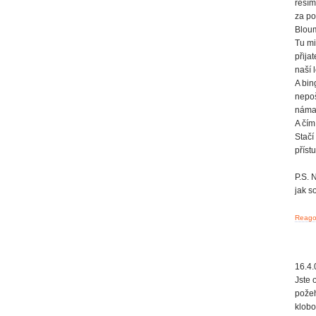
řeším
za po
Blou
Tu mi
přija
naší 
A bin
nepoš
námah
A čím
Stačí
příst
P.S. 
jak s
Reagov
16.4.
Jste 
požeh
klobo