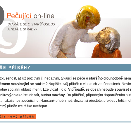
STARÁTE SE O STARŠÍ OSOBU
A NEVÍTE SI RADY?
ŠE PŘÍBĚHY
zkušenost, ať už pozitivní či negativní, týkající se péče
o staršího dlouhodobě nem
émem související se stářím
? Napište svůj příběh o vlastních zkušenostech. Nevíme
otně sociální oblasti měnit. Lze vložit i foto.
V případě, že obsah nebude souviset 
zníkových akcí studentů, budou mazány.
Do příběhů, případným doporučením auto
stní zkušenost pečujícího. Napsaný příběh než vložíte, si přečtěte, překlepy totiž m
tný příběh lze těžko uveřejnit.
žit nový příběh