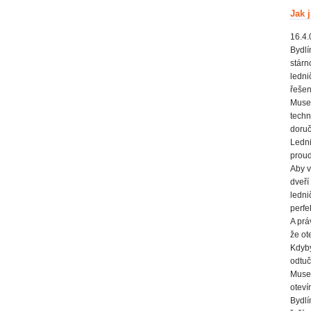
Jak 
16.4.0
Bydlí
stárn
ledni
řešen
Musel
techn
doruč
Ledni
proud
Aby v
dveří
ledni
perfe
A prá
že ot
Kdyby
odtuč
Musel
oteví
Bydlí