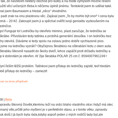
 tak, že navštívím některý obchod pro kutily a na místě vymýšlím možné řešení
užití věcí určených třeba k něčemu úplně jinému. Tentokrát jsem to udělal také.
mal jsem Baumaxem a hledal „něco“ vhodného.
 padl zrak na onu plastovou věc. Zajásal jsem „To by mohlo být ono!“ I cena byla
telná – 20 Kč. Zakoupil jsem ji a spěchal ověřit svoji genialitu vyzkoušením na
ledničce.
go! Funguje to! Ledničku by otevřelo mimino, plast zaručuje, že lednička se
krábe. Přivolávám tedy tatínka a probíhá generální zkouška. I on ledničku bez
y otevírá. Dáváme si tedy spolu na oslavu jedno dobře vychlazené pivo.
 jsme na ledničku vyzráli? Obyčejnou škrabkou na oškrabání ledu z oken auta.
 škrabku šikovně nasadit do škvíry dveří, lehce zapáčit proti držadlu ledničky a
up k dobrotám je otevřen. Ať žije škrabka POLAR 25 cm č. 8594007961249 !
Nyní řeším těžší problém. Tatínkovi jsem přístup do ledničky zajistil, teď hledám
obě přístup do ledničky – zamezit!
at na tento příspěvek
08 |
Bela
opravdu šikovný člověk,kterému leží na srdci blaho vlastního otce.I když má otec
naný věk,určitě jeho myšlení je v perfektním stavu, a v tomto věku ,opravdu
uk dolů.I já bych byla ráda,kdyby aspoň jeden z mých rodičů tady byl,ale