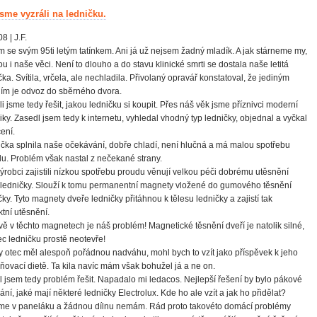
jsme vyzráli na ledničku.
8 | J.F.
m se svým 95ti letým tatínkem. Ani já už nejsem žadný mladík. A jak stárneme my,
ou i naše věci. Není to dlouho a do stavu klinické smrti se dostala naše letitá
čka. Svítila, vrčela, ale nechladila. Přivolaný opravář konstatoval, že jediným
ím je odvoz do sběrného dvora.
i jsme tedy řešit, jakou ledničku si koupit. Přes náš věk jsme příznivci moderní
iky. Zasedl jsem tedy k internetu, vyhledal vhodný typ ledničky, objednal a vyčkal
ení.
čka splnila naše očekávání, dobře chladí, není hlučná a má malou spotřebu
u. Problém však nastal z nečekané strany.
ýrobci zajistili nízkou spotřebu proudu věnují velkou péči dobrému utěsnění
 ledničky. Slouží k tomu permanentní magnety vložené do gumového těsnění
čky. Tyto magnety dveře ledničky přitáhnou k tělesu ledničky a zajistí tak
ktní utěsnění.
vě v těchto magnetech je náš problém! Magnetické těsnění dveří je natolik silné,
ec ledničku prostě neotevře!
 otec měl alespoň pořádnou nadváhu, mohl bych to vzít jako příspěvek k jeho
ňovací dietě. Ta kila navíc mám však bohužel já a ne on.
 jsem tedy problém řešit. Napadalo mi ledacos. Nejlepší řešení by bylo pákové
rání, jaké mají některé ledničky Electrolux. Kde ho ale vzít a jak ho přidělat?
me v paneláku a žádnou dílnu nemám. Rád proto takovéto domácí problémy