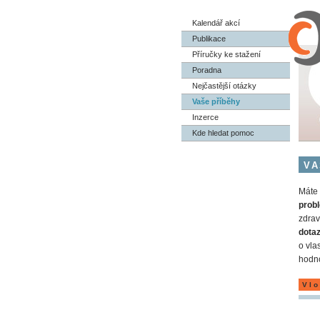
Kalendář akcí
Publikace
Příručky ke stažení
Poradna
Nejčastější otázky
Vaše příběhy
Inzerce
Kde hledat pomoc
VA
Máte 
probl
zdrav
dota
o vla
hodno
Vlo