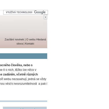
Zasílání novinek
|
O webu
Hledaná
slova
|
Kontakt
ocného člověka, nebo s
-li o nich, těžko lze něco v
se zadáním, včetně různých
ři webu nezasahují, jedná se vždy
ohou vést k nesrozumitelnosti a pak i