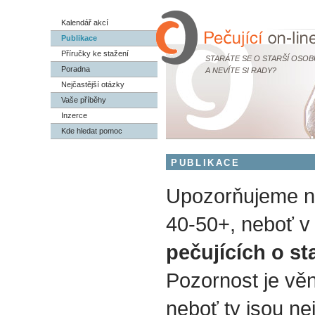
Kalendář akcí
Publikace
Příručky ke stažení
STARÁTE SE O STARŠÍ OSOB
Poradna
A NEVÍTE SI RADY?
Nejčastější otázky
Vaše příběhy
Inzerce
Kde hledat pomoc
PUBLIKACE
Upozorňujeme na
40-50+, neboť v 
pečujících o st
Pozornost je vě
neboť ty jsou nej