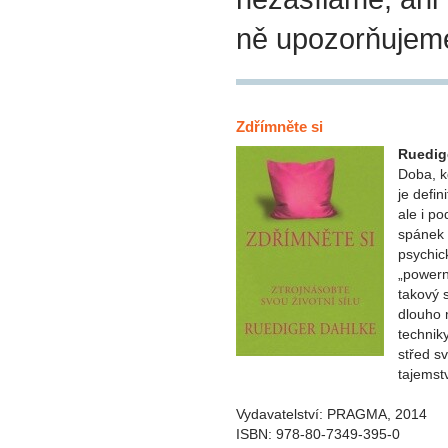
ně upozorňujem
Zdřímněte si
Ruedig
Doba, k
je defi
ale i p
spánek 
psychick
„powern
takový 
dlouho 
technik
střed s
tajemst
Vydavatelství: PRAGMA, 2014
ISBN: 978-80-7349-395-0