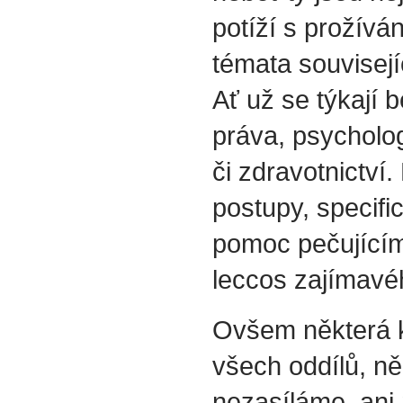
potíží s prožívá
témata souvisejí
Ať už se týkají b
práva, psycholog
či zdravotnictví.
postupy, specif
pomoc pečujícím
leccos zajímavéh
Ovšem některá k
všech oddílů, ně
nezasíláme, ani