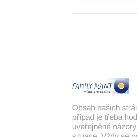
Obsah našich strá
případ je třeba hod
uveřejněné názory
situace. Vždy se p