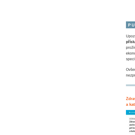
PU
Upozo
přísl
proží
ekono
speci
Ovšem
nezpr
Zdra
a ka