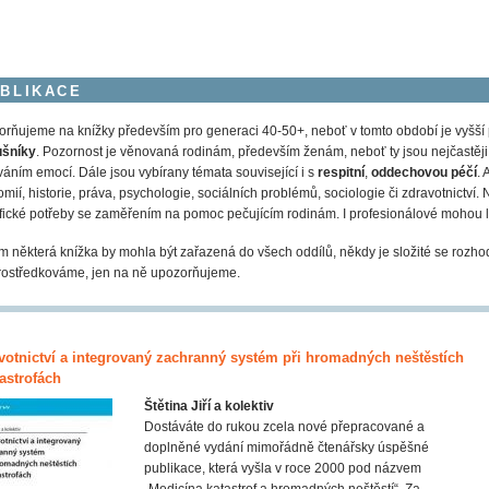
BLIKACE
rňujeme na knížky především pro generaci 40-50+, neboť v tomto období je vyšší
ušníky
. Pozornost je věnovaná rodinám, především ženám, neboť ty jsou nejčastěji v r
váním emocí. Dále jsou vybírany témata související i s
respitní
,
oddechovou péčí
. 
mií, historie, práva, psychologie, sociálních problémů, sociologie či zdravotnictví. N
fické potřeby se zaměřením na pomoc pečujícím rodinám. I profesionálové mohou l
 některá knížka by mohla být zařazená do všech oddílů, někdy je složité se rozho
ostředkováme, jen na ně upozorňujeme.
votnictví a integrovaný zachranný systém při hromadných neštěstích
tastrofách
Štětina Jiří a kolektiv
Dostáváte do rukou zcela nové přepracované a
doplněné vydání mimořádně čtenářsky úspěšné
publikace, která vyšla v roce 2000 pod názvem
„Medicína katastrof a hromadných neštěstí“. Za