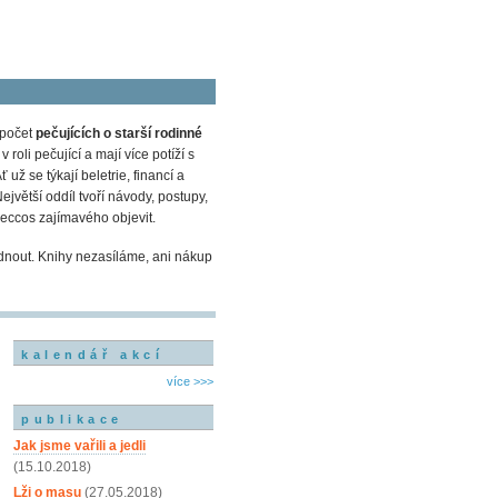
 počet
pečujících o starší rodinné
oli pečující a mají více potíží s
Ať už se týkají beletrie, financí a
ejvětší oddíl tvoří návody, postupy,
eccos zajímavého objevit.
dnout. Knihy nezasíláme, ani nákup
kalendář akcí
více >>>
publikace
Jak jsme vařili a jedli
(15.10.2018)
Lži o masu
(27.05.2018)