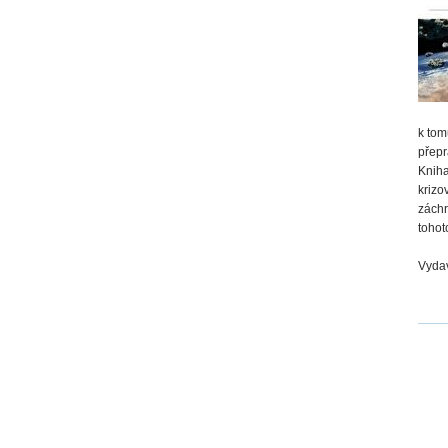
k tom
přepr
Kniha
kriz
záchr
tohot
Vydav