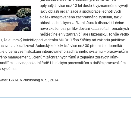
uplynulých více než 13 let došlo k významnému vývoji
jak v oblasti organizace a spolupráce jednotlivých
složek integrovaného záchranného systému, tak v
oblasti technických zařízení. Jsou k dispozici i četné
nové zkušenosti při likvidování katastrof a hromadných
neštěstí nejen v zahraničí, ale i tuzemsku. To vše vedlo
u, že autorský kolektiv pod vedením MUDr. Jiřího Štětiny od základu publikaci
acoval a aktualizoval. Autorský kolektiv čítá více než 30 předních odborníků.
 je určena všem složkám integrovaného záchranného systému – pracovníkům
ového managementu, členům záchranných týmů a zejména zdravotníkům-
anářům – a v neposlední řadě i klinickým pracovníkům a dalším pracovníkům
o systému.
atel: GRADA Publishing A. S., 2014