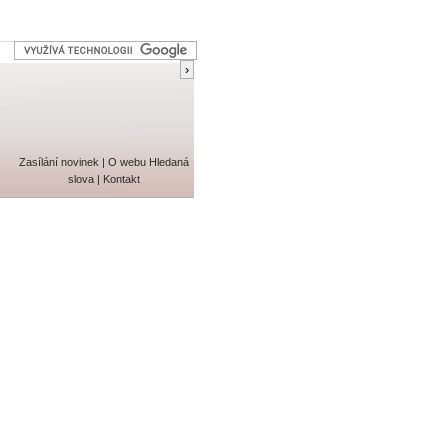
Zasílání novinek
|
O webu
Hledaná
slova
|
Kontakt