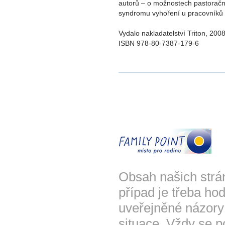
autorů – o možnostech pastorač
syndromu vyhoření u pracovníků 
Vydalo nakladatelství Triton, 200
ISBN 978-80-7387-179-6
Obsah našich strá
případ je třeba hod
uveřejněné názory
situace. Vždy se p