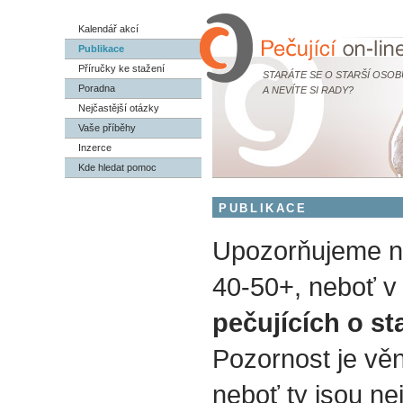
Kalendář akcí
Publikace
Příručky ke stažení
STARÁTE SE O STARŠÍ OSOB
Poradna
A NEVÍTE SI RADY?
Nejčastější otázky
Vaše příběhy
Inzerce
Kde hledat pomoc
PUBLIKACE
Upozorňujeme na
40-50+, neboť v 
pečujících o st
Pozornost je vě
neboť ty jsou nej