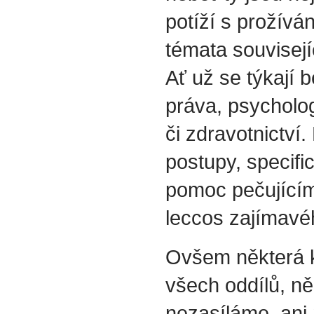
potíží s prožívá
témata souvisejí
Ať už se týkají b
práva, psycholog
či zdravotnictví.
postupy, specif
pomoc pečujícím
leccos zajímavéh
Ovšem některá k
všech oddílů, ně
nezasíláme, ani