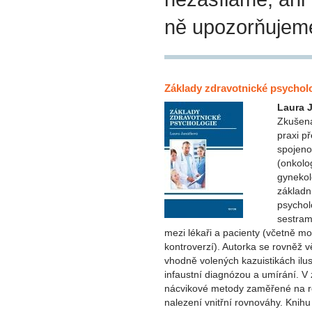
ně upozorňujem
Základy zdravotnické psychol
Laura 
Zkušená
praxi p
spojeno
(onkolo
gynekol
základn
psychol
sestram
mezi lékaři a pacienty (včetně m
kontroverzí). Autorka se rovněž v
vhodně volených kazuistikách ilus
infaustní diagnózou a umírání. V
nácvikové metody zaměřené na re
nalezení vnitřní rovnováhy. Knihu