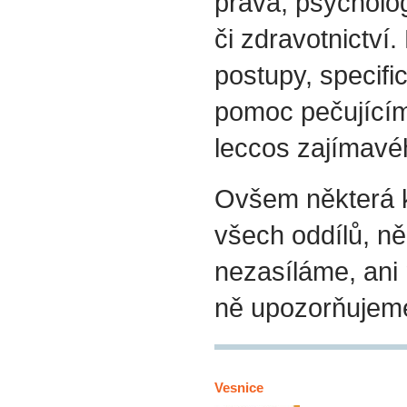
práva, psycholog
či zdravotnictví.
postupy, specif
pomoc pečujícím
leccos zajímavéh
Ovšem některá k
všech oddílů, ně
nezasíláme, ani
ně upozorňujem
Vesnice