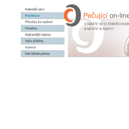
Kalendář akcí
Publikace
Příručky ke stažení
STARÁTE SE O STARŠÍ OSOB
Poradna
A NEVÍTE SI RADY?
Nejčastější otázky
Vaše příběhy
Inzerce
Kde hledat pomoc