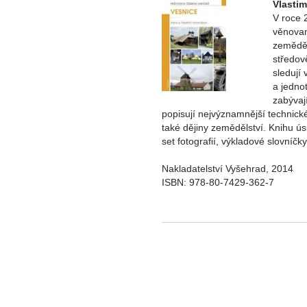
Vlasti
V roce 2
věnova
zeměděl
středov
sledují 
a jedno
zabývají
popisují nejvýznamnější technick
také dějiny zemědělství. Knihu ú
set fotografií, výkladové slovníčky
Nakladatelství Vyšehrad, 2014
ISBN: 978-80-7429-362-7