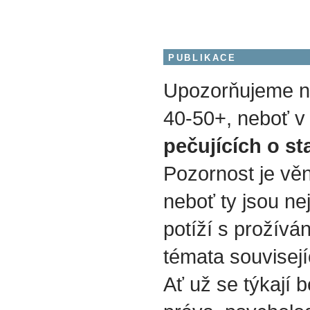
PUBLIKACE
Upozorňujeme na
40-50+, neboť v 
pečujících o st
Pozornost je vě
neboť ty jsou nej
potíží s prožívá
témata souvisejí
Ať už se týkají b