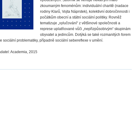
zkoumaným fenoménům: individuální charitě (nadace
rodiny Klarů, Vojta Náprstek), kolektivní dobročinnosti i
počátkům obecní a státní sociální politiky. Rovněž
tematizuje „vylučování“ z většinové společnosti a
represe uplatňované vůči „nepřizpůsobivým“ skupinám
obyvatel a jedincům. Dotýká se také rozmanitých forem
xe sociální problematiky, případně sociální sebereflexe v umění.
datel: Academia, 2015