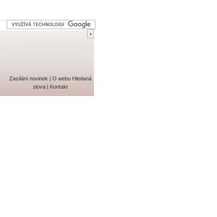
Zasílání novinek
|
O webu
Hledaná
slova
|
Kontakt