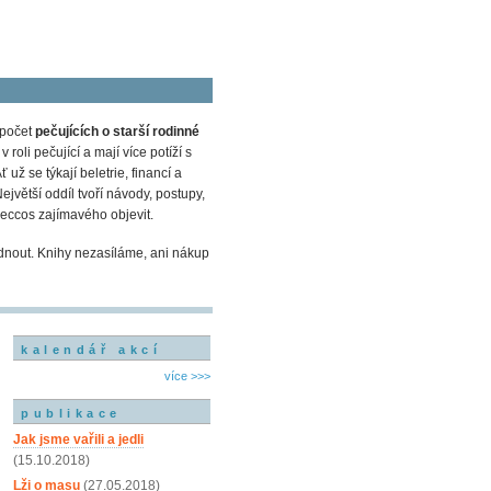
 počet
pečujících o starší rodinné
oli pečující a mají více potíží s
Ať už se týkají beletrie, financí a
ejvětší oddíl tvoří návody, postupy,
eccos zajímavého objevit.
dnout. Knihy nezasíláme, ani nákup
kalendář akcí
více >>>
publikace
Jak jsme vařili a jedli
(15.10.2018)
Lži o masu
(27.05.2018)