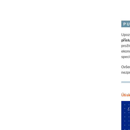
PU
Upozo
přísl
proží
ekono
speci
Ovšem
nezpr
Útisk