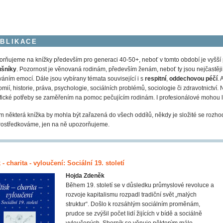
BLIKACE
rňujeme na knížky především pro generaci 40-50+, neboť v tomto období je vyšší
ušníky
. Pozornost je věnovaná rodinám, především ženám, neboť ty jsou nejčastěji v r
váním emocí. Dále jsou vybírany témata související i s
respitní
,
oddechovou péčí
. 
mií, historie, práva, psychologie, sociálních problémů, sociologie či zdravotnictví. N
fické potřeby se zaměřením na pomoc pečujícím rodinám. I profesionálové mohou l
 některá knížka by mohla být zařazená do všech oddílů, někdy je složité se rozho
ostředkováme, jen na ně upozorňujeme.
 - charita - vyloučení: Sociální 19. století
Hojda Zdeněk
Během 19. století se v důsledku průmyslové revoluce a
rozvoje kapitalismu rozpadl tradiční svět „malých
struktur“. Došlo k rozsáhlým sociálním proměnám,
prudce se zvýšil počet lidí žijících v bídě a sociálně
vyloučených. Sborník se věnuje některým málo