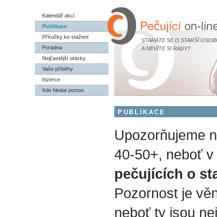
Kalendář akcí
Publikace
Příručky ke stažení
STARÁTE SE O STARŠÍ OSOB
Poradna
A NEVÍTE SI RADY?
Nejčastější otázky
Vaše příběhy
Inzerce
Kde hledat pomoc
PUBLIKACE
Upozorňujeme na
40-50+, neboť v 
pečujících o st
Pozornost je vě
neboť ty jsou nej