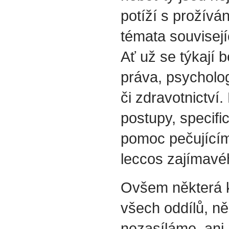
potíží s prožívá
témata souvisejí
Ať už se týkají b
práva, psycholog
či zdravotnictví.
postupy, specif
pomoc pečujícím
leccos zajímavéh
Ovšem některá k
všech oddílů, ně
nezasíláme, ani