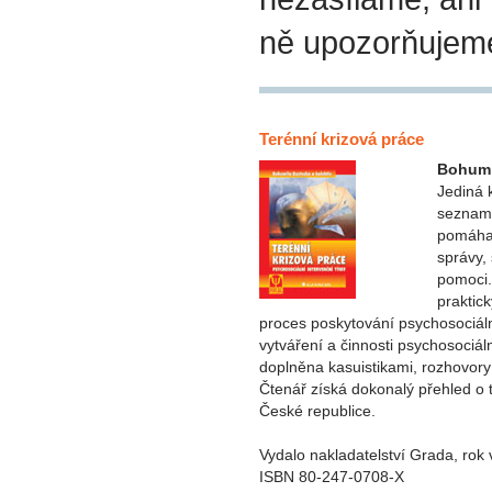
ně upozorňujem
Terénní krizová práce
Bohumi
Jediná 
seznamu
pomáhaj
správy,
pomoci.
praktic
proces poskytování psychosociál
vytváření a činnosti psychosociál
doplněna kasuistikami, rozhovory 
Čtenář získá dokonalý přehled o 
České republice.
Vydalo nakladatelství Grada, rok
ISBN 80-247-0708-X