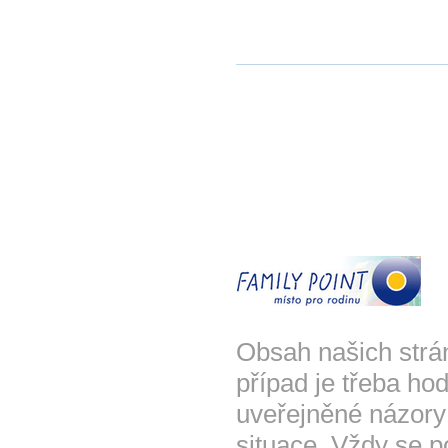
Obsah našich strá
případ je třeba hod
uveřejněné názory
situace. Vždy se p