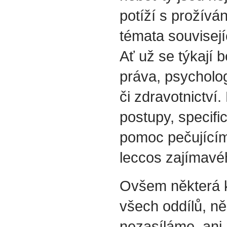
potíží s prožívá
témata souvisejí
Ať už se týkají b
práva, psycholog
či zdravotnictví.
postupy, specif
pomoc pečujícím
leccos zajímavéh
Ovšem některá k
všech oddílů, ně
nezasíláme, ani