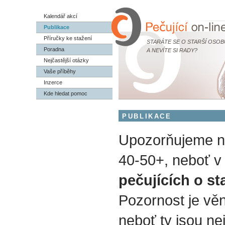
Kalendář akcí
Publikace
Příručky ke stažení
STARÁTE SE O STARŠÍ OSOB
Poradna
A NEVÍTE SI RADY?
Nejčastější otázky
Vaše příběhy
Inzerce
Kde hledat pomoc
PUBLIKACE
Upozorňujeme na
40-50+, neboť v 
pečujících o st
Pozornost je vě
neboť ty jsou nej