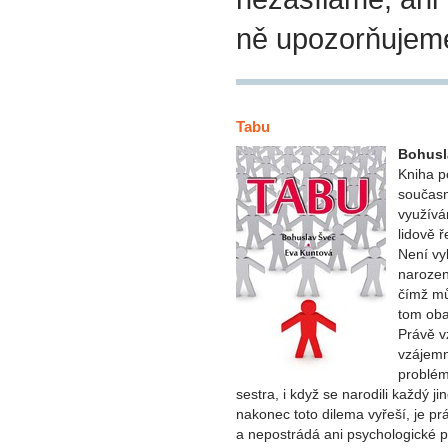
ně upozorňujem
Tabu
Bohusl
Kniha p
současn
využívá
lidově 
Není vy
narozen
čímž mů
tom oba
Právě v
vzájemn
problém
sestra, i když se narodili každý j
nakonec toto dilema vyřeší, je pr
a nepostrádá ani psychologické po