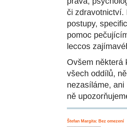
práva, psycholog
či zdravotnictví.
postupy, specif
pomoc pečujícím
leccos zajímavéh
Ovšem některá k
všech oddílů, ně
nezasíláme, ani
ně upozorňujem
Štefan Margita: Bez omezení