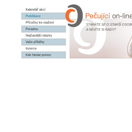
Kalendář akcí
Publikace
Příručky ke stažení
STARÁTE SE O STARŠÍ OSOB
Poradna
A NEVÍTE SI RADY?
Nejčastější otázky
Vaše příběhy
Inzerce
Kde hledat pomoc