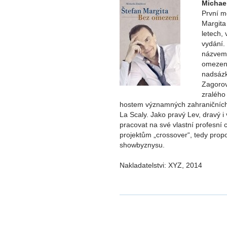
Michael
První m
Margita 
letech,
vydání.
názvem 
omezení
nadsázk
Zagorov
zralého
hostem významných zahraničních 
La Scaly. Jako pravý Lev, dravý i
pracovat na své vlastní profesní
projektům „crossover“, tedy prop
showbyznysu.
Nakladatelstvi: XYZ, 2014