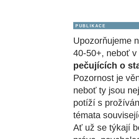
PUBLIKACE
Upozorňujeme na
40-50+, neboť v 
pečujících o st
Pozornost je vě
neboť ty jsou nej
potíží s prožívá
témata souvisejí
Ať už se týkají b