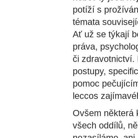
potíží s prožívá
témata souvisejí
Ať už se týkají b
práva, psycholog
či zdravotnictví.
postupy, specif
pomoc pečujícím
leccos zajímavéh
Ovšem některá k
všech oddílů, ně
nezasíláme, ani