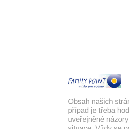
Obsah našich strá
případ je třeba hod
uveřejněné názory
situace. Vždy se p