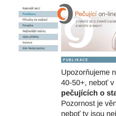
Kalendář akcí
Publikace
Příručky ke stažení
STARÁTE SE O STARŠÍ OSOB
Poradna
A NEVÍTE SI RADY?
Nejčastější otázky
Vaše příběhy
Inzerce
Kde hledat pomoc
PUBLIKACE
Upozorňujeme na
40-50+, neboť v 
pečujících o st
Pozornost je vě
neboť ty jsou nej