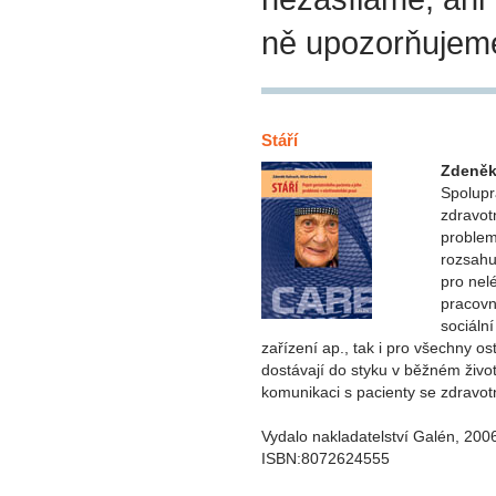
ně upozorňujem
Stáří
Zdeněk
Spolupr
zdravot
problema
rozsahu
pro nel
pracovn
sociáln
zařízení ap., tak i pro všechny ost
dostávají do styku v běžném život
komunikaci s pacienty se zdravot
Vydalo nakladatelství Galén, 200
ISBN:8072624555