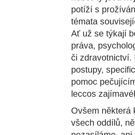
potíží s prožívá
témata souvisejí
Ať už se týkají b
práva, psycholog
či zdravotnictví.
postupy, specif
pomoc pečujícím
leccos zajímavéh
Ovšem některá k
všech oddílů, ně
nezasíláme, ani