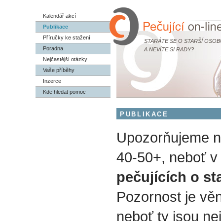
Kalendář akcí
Publikace
Příručky ke stažení
STARÁTE SE O STARŠÍ OSOB
Poradna
A NEVÍTE SI RADY?
Nejčastější otázky
Vaše příběhy
Inzerce
Kde hledat pomoc
PUBLIKACE
Upozorňujeme na
40-50+, neboť v 
pečujících o st
Pozornost je vě
neboť ty jsou nej