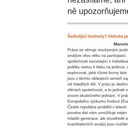
ně upozorňujem
Šedivějící hodnoty? Aktivita j
Marcel
Práce se věnuje současným podob
analýze vlivu věku na participaci
společnosti související s individu
politiky vedou k tlaku na jedince,
explorovat, jaké různé formy tato
jsou v těchto oblastech senioři zap
od mladších lidí. V práci je sledov
sférách společnosti, a to jednak 
úrovni skutečného jednání. V prá
Evropského výzkumu hodnot (Euro
České republice proběhl v letech
povaha dat nám umožňuje nejen s
mladší generace, ale soustředit 
kvantitativních analýz jsou rozčle