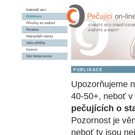
Kalendář akcí
Publikace
Příručky ke stažení
STARÁTE SE O STARŠÍ OSOB
Poradna
A NEVÍTE SI RADY?
Nejčastější otázky
Vaše příběhy
Inzerce
Kde hledat pomoc
PUBLIKACE
Upozorňujeme na
40-50+, neboť v 
pečujících o st
Pozornost je vě
neboť ty jsou nej