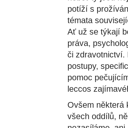
potíží s prožívá
témata souvisejí
Ať už se týkají b
práva, psycholog
či zdravotnictví.
postupy, specif
pomoc pečujícím
leccos zajímavéh
Ovšem některá k
všech oddílů, ně
nezasíláme, ani