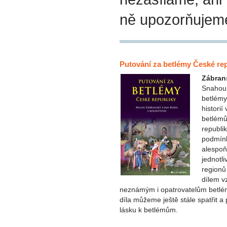
ně upozorňujem
Putování za betlémy České re
Zábran
Snahou 
betlémy
histori
betlémů
republik
podmínk
alespoň
jednotli
regionů
dílem v
neznámým i opatrovatelům betlémů
díla můžeme ještě stále spatřit a 
lásku k betlémům.