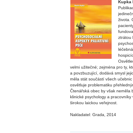
Kupka 
Publika
jedineč
života. 
pacient
fundova
ztrátou
psychos
léčebná
hospicí
Osvětle
velmi užitečné; zejména pro ty, k
a povzbuzující, dodává smysl jej
měla stát součástí všech učebnic
osvětluje problematiku přehledn
Čtenářská obec by však neměla bý
klinické psychology a pracovníky 
širokou laickou veřejnost.
Nakladatel: Grada, 2014