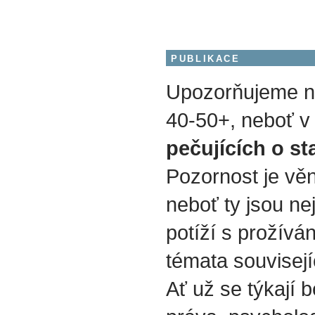
PUBLIKACE
Upozorňujeme na
40-50+, neboť v 
pečujících o st
Pozornost je vě
neboť ty jsou nej
potíží s prožívá
témata souvisejí
Ať už se týkají b