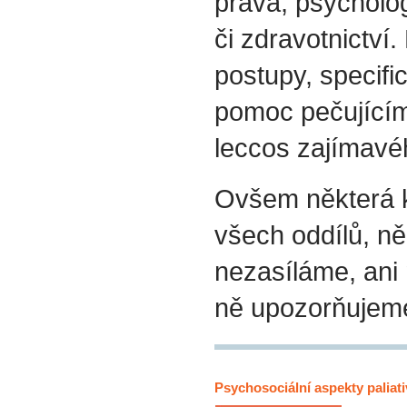
práva, psycholog
či zdravotnictví.
postupy, specif
pomoc pečujícím
leccos zajímavéh
Ovšem některá k
všech oddílů, ně
nezasíláme, ani
ně upozorňujem
Psychosociální aspekty paliati