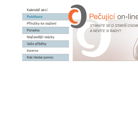
Kalendář akcí
Publikace
Příručky ke stažení
STARÁTE SE O STARŠÍ OSOB
Poradna
A NEVÍTE SI RADY?
Nejčastější otázky
Vaše příběhy
Inzerce
Kde hledat pomoc