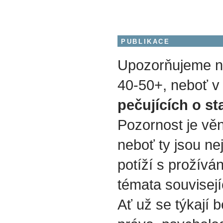
PUBLIKACE
Upozorňujeme na
40-50+, neboť v 
pečujících o st
Pozornost je vě
neboť ty jsou nej
potíží s prožívá
témata souvisejí
Ať už se týkají b