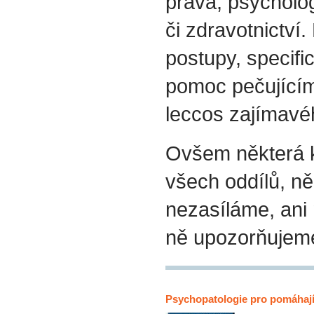
práva, psycholog
či zdravotnictví.
postupy, specif
pomoc pečujícím
leccos zajímavéh
Ovšem některá k
všech oddílů, ně
nezasíláme, ani
ně upozorňujem
Psychopatologie pro pomáhají