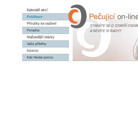
Kalendář akcí
Publikace
Příručky ke stažení
STARÁTE SE O STARŠÍ OSOB
Poradna
A NEVÍTE SI RADY?
Nejčastější otázky
Vaše příběhy
Inzerce
Kde hledat pomoc