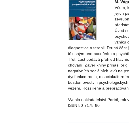
M. Vág
Všem, k
jejich 
zevrubn
předsta
Úvod se
psychop
vzniku o
diagnostice a terapii. Druhá část
tělesným onemocněním a psychiko
Třetí část podává přehled hlavn
chování. Závěr knihy přináší ori
negativních sociálních jevů na ps
dysfunkce rodin, o sociokulturní
bezdomovectví i psychologických 
vězení. Rozšířené a přepracovan
Vydalo nakladatelství Portál, rok
ISBN 80-7178-80