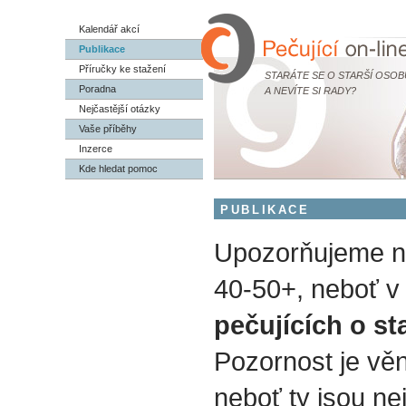
Kalendář akcí
Publikace
Příručky ke stažení
STARÁTE SE O STARŠÍ OSOB
Poradna
A NEVÍTE SI RADY?
Nejčastější otázky
Vaše příběhy
Inzerce
Kde hledat pomoc
PUBLIKACE
Upozorňujeme na
40-50+, neboť v 
pečujících o st
Pozornost je vě
neboť ty jsou nej