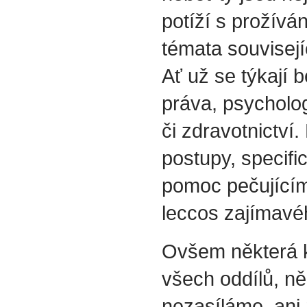
potíží s prožívá
témata souvisejí
Ať už se týkají b
práva, psycholog
či zdravotnictví.
postupy, specif
pomoc pečujícím
leccos zajímavéh
Ovšem některá k
všech oddílů, ně
nezasíláme, ani