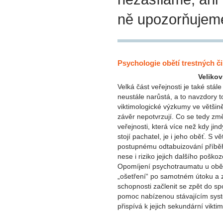
ně upozorňujem
Psychologie obětí trestných č
Velikov
Velká část veřejnosti je také stá
neustále narůstá, a to navzdory to
viktimologické výzkumy ve většin
závěr nepotvrzují. Co se tedy zm
veřejnosti, která více než kdy j
stojí pachatel, je i jeho oběť. S v
postupnému odtabuizování příběh
nese i riziko jejich dalšího poško
Opomíjení psychotraumatu u obětí
„ošetření“ po samotném útoku a z
schopnosti začlenit se zpět do sp
pomoc nabízenou stávajícím sys
přispívá k jejich sekundární viktim