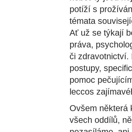
potíží s prožívá
témata souvisejí
Ať už se týkají b
práva, psycholog
či zdravotnictví.
postupy, specif
pomoc pečujícím
leccos zajímavéh
Ovšem některá k
všech oddílů, ně
nezasíláme, ani