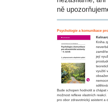
ně upozorňujem
Psychologie a komunikace pro
Kelnar
Kniha z
neverbá
zaměřen
její vyu
prostud
teoreti
využití
obsažen
nemocným
sdělová
Bude schopen hodnotit a chápat ch
možnost reflexe vlastních reakcí.
pro obor zdravotnický asistent a 