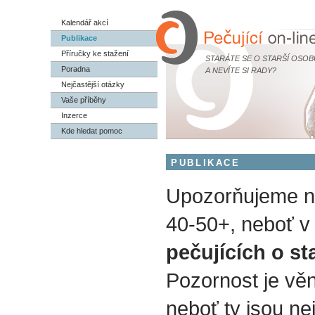
Kalendář akcí
Publikace
Příručky ke stažení
STARÁTE SE O STARŠÍ OSOB
Poradna
A NEVÍTE SI RADY?
Nejčastější otázky
Vaše příběhy
Inzerce
Kde hledat pomoc
PUBLIKACE
Upozorňujeme na
40-50+, neboť v 
pečujících o st
Pozornost je vě
neboť ty jsou nej