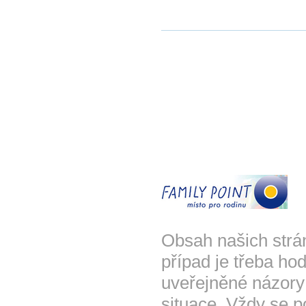
Obsah našich strá
případ je třeba hod
uveřejněné názory
situace. Vždy se p