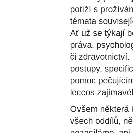
potíží s prožívá
témata souvisejí
Ať už se týkají b
práva, psycholog
či zdravotnictví.
postupy, specif
pomoc pečujícím
leccos zajímavéh
Ovšem některá k
všech oddílů, ně
nezasíláme, ani