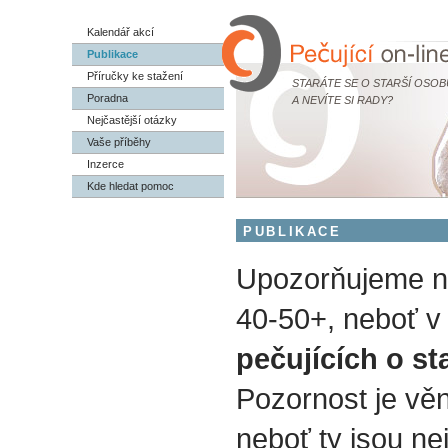
Kalendář akcí
Publikace
Příručky ke stažení
STARÁTE SE O STARŠÍ OSOB
Poradna
A NEVÍTE SI RADY?
Nejčastější otázky
Vaše příběhy
Inzerce
Kde hledat pomoc
PUBLIKACE
Upozorňujeme na
40-50+, neboť v 
pečujících o st
Pozornost je vě
neboť ty jsou nej