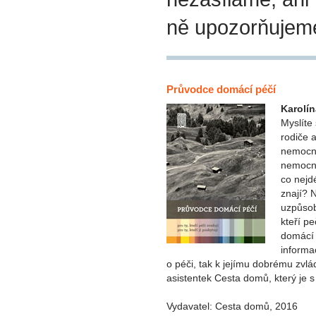
ně upozorňujem
Průvodce domácí péčí
Karolí
Myslíte
rodiče 
nemocná
nemocni
co nejd
znají? N
uzpůsob
kteří p
domácí 
informa
o péči, tak k jejímu dobrému zvlá
asistentek Cesta domů, který je s
Vydavatel: Cesta domů, 2016