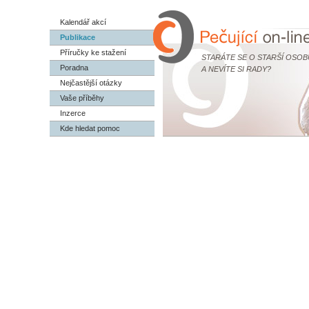
Kalendář akcí
Publikace
Příručky ke stažení
STARÁTE SE O STARŠÍ OSOB
Poradna
A NEVÍTE SI RADY?
Nejčastější otázky
Vaše příběhy
Inzerce
Kde hledat pomoc