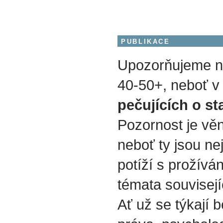
PUBLIKACE
Upozorňujeme na
40-50+, neboť v 
pečujících o st
Pozornost je vě
neboť ty jsou nej
potíží s prožívá
témata souvisejí
Ať už se týkají b