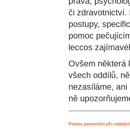
práva, psycholog
či zdravotnictví.
postupy, specif
pomoc pečujícím
leccos zajímavéh
Ovšem některá k
všech oddílů, ně
nezasíláme, ani
ně upozorňujem
Pomoc pacientům při zvládání