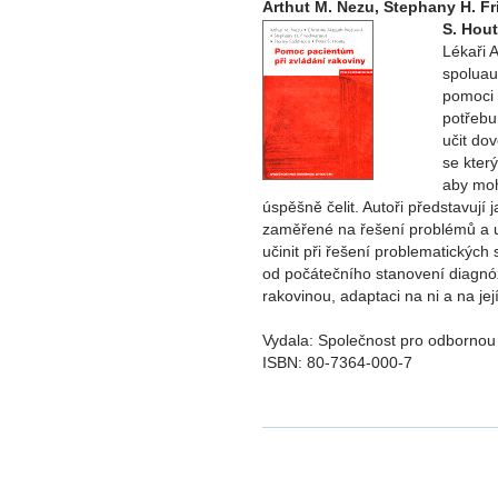
Arthut M. Nezu, Stephany H. Fr
S. Hou
Lékaři A
spoluau
pomoci 
potřebu
učit do
se kter
aby moh
úspěšně čelit. Autoři představují 
zaměřené na řešení problémů a uv
učinit při řešení problematických s
od počátečního stanovení diagnóz
rakovinou, adaptaci na ni a na jej
Vydala: Společnost pro odbornou 
ISBN: 80-7364-000-7