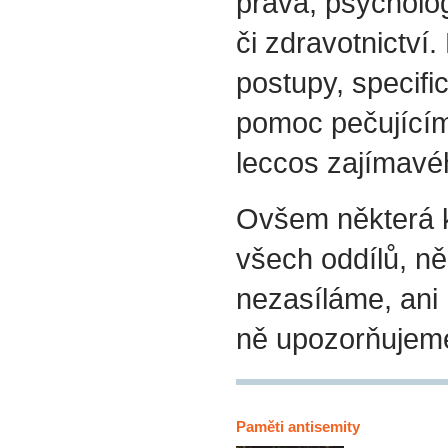
práva, psycholog
či zdravotnictví.
postupy, specif
pomoc pečujícím
leccos zajímavéh
Ovšem některá k
všech oddílů, ně
nezasíláme, ani
ně upozorňujem
Paměti antisemity