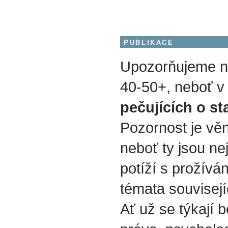
PUBLIKACE
Upozorňujeme na
40-50+, neboť v 
pečujících o st
Pozornost je vě
neboť ty jsou nej
potíží s prožívá
témata souvisejí
Ať už se týkají b