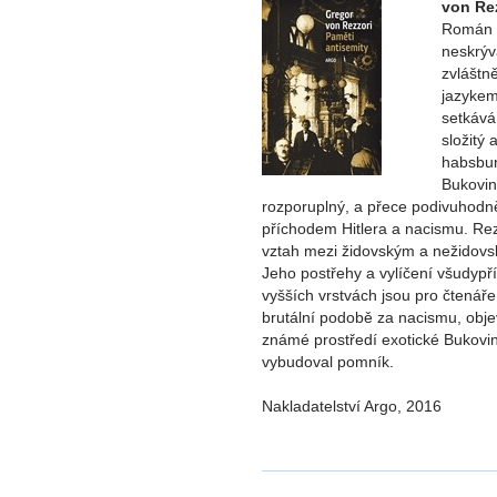
von Re
Román v
neskrýv
zvláštn
jazykem 
setkává
složitý
habsbur
Bukovině
rozporuplný, a přece podivuhodně 
příchodem Hitlera a nacismu. Re
vztah mezi židovským a nežidovs
Jeho postřehy a vylíčení všudypř
vyšších vrstvách jsou pro čtenáře
brutální podobě za nacismu, obje
známé prostředí exotické Bukovin
vybudoval pomník.
Nakladatelství Argo, 2016