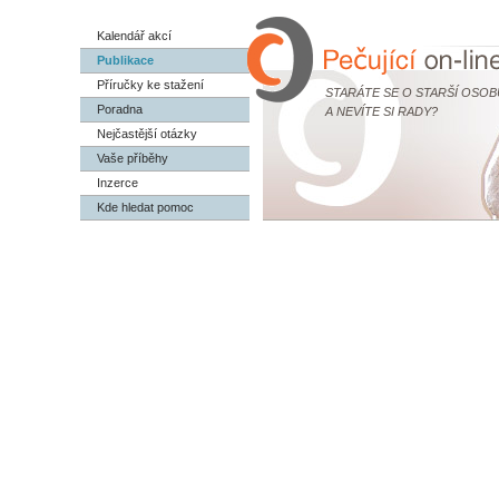
Kalendář akcí
Publikace
Příručky ke stažení
STARÁTE SE O STARŠÍ OSOB
Poradna
A NEVÍTE SI RADY?
Nejčastější otázky
Vaše příběhy
Inzerce
Kde hledat pomoc