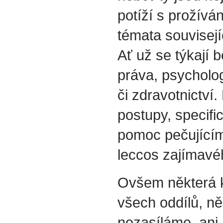
potíží s prožívá
témata souvisejí
Ať už se týkají b
práva, psycholog
či zdravotnictví.
postupy, specif
pomoc pečujícím
leccos zajímavéh
Ovšem některá k
všech oddílů, ně
nezasíláme, ani