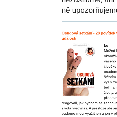
ně upozorňujem
Osudová setkání - 28 povídek 
událostí
kol.
Možná i
okamžik
vašeho 
člověke
osudem 
štěstím
vyšly ze
teď na 
životy, 
předsta
reagovali, jak bychom se zachova
života vyrovnali. A přestože jde je
budeme moci využít jen a jen v př