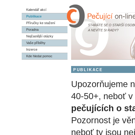
Kalendář akcí
Publikace
Příručky ke stažení
STARÁTE SE O STARŠÍ OSOB
Poradna
A NEVÍTE SI RADY?
Nejčastější otázky
Vaše příběhy
Inzerce
Kde hledat pomoc
PUBLIKACE
Upozorňujeme na
40-50+, neboť v 
pečujících o st
Pozornost je vě
neboť ty jsou nej