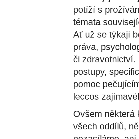
potíží s prožívá
témata souvisejí
Ať už se týkají b
práva, psycholog
či zdravotnictví.
postupy, specif
pomoc pečujícím
leccos zajímavéh
Ovšem některá k
všech oddílů, ně
nezasíláme, ani