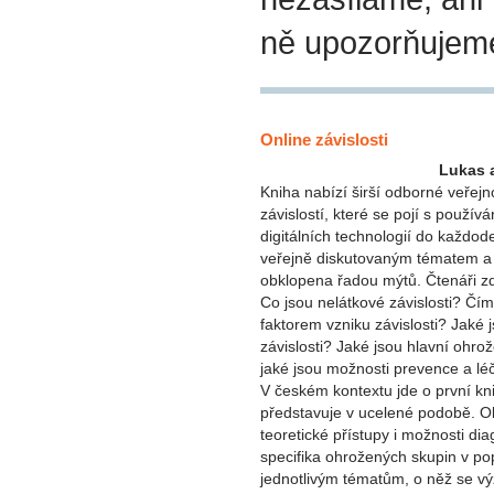
ně upozorňujem
Online závislosti
Lukas a
Kniha nabízí širší odborné veřej
závislostí, které se pojí s použív
digitálních technologií do každod
veřejně diskutovaným tématem a 
obklopena řadou mýtů. Čtenáři z
Co jsou nelátkové závislosti? Čím
faktorem vzniku závislosti? Jaké 
závislosti? Jaké jsou hlavní ohro
jaké jsou možnosti prevence a lé
V českém kontextu jde o první kni
představuje v ucelené podobě. Ob
teoretické přístupy i možnosti dia
specifika ohrožených skupin v po
jednotlivým tématům, o něž se vý