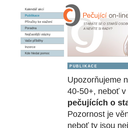
Kalendář akcí
Publikace
Příručky ke stažení
STARÁTE SE O STARŠÍ OSOB
Poradna
A NEVÍTE SI RADY?
Nejčastější otázky
Vaše příběhy
Inzerce
Kde hledat pomoc
PUBLIKACE
Upozorňujeme na
40-50+, neboť v 
pečujících o st
Pozornost je vě
neboť ty jsou nej