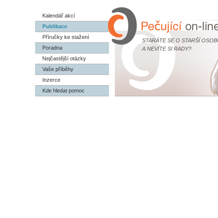
Kalendář akcí
Publikace
Příručky ke stažení
STARÁTE SE O STARŠÍ OSOB
Poradna
A NEVÍTE SI RADY?
Nejčastější otázky
Vaše příběhy
Inzerce
Kde hledat pomoc