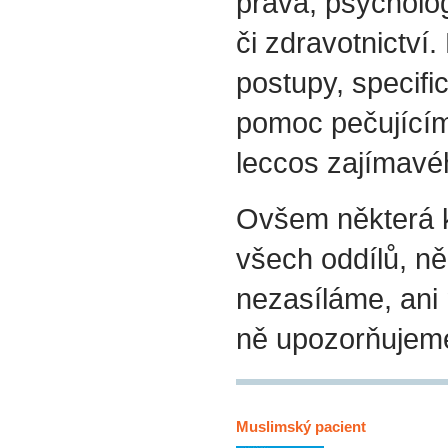
práva, psycholog
či zdravotnictví.
postupy, specif
pomoc pečujícím
leccos zajímavéh
Ovšem některá k
všech oddílů, ně
nezasíláme, ani
ně upozorňujem
Muslimský pacient