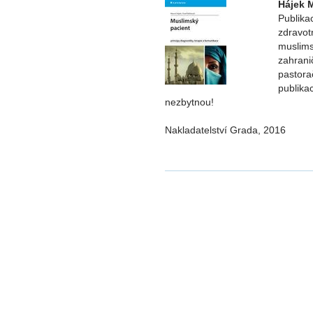
Hájek 
Publikac
zdravot
muslims
zahranič
pastora
publika
nezbytnou!
Nakladatelství Grada, 2016