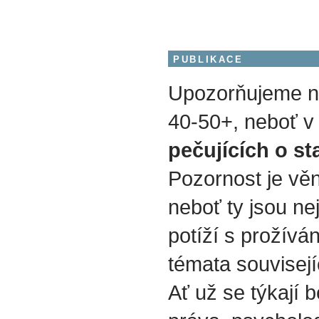
PUBLIKACE
Upozorňujeme na
40-50+, neboť v 
pečujících o st
Pozornost je vě
neboť ty jsou nej
potíží s prožívá
témata souvisejí
Ať už se týkají b