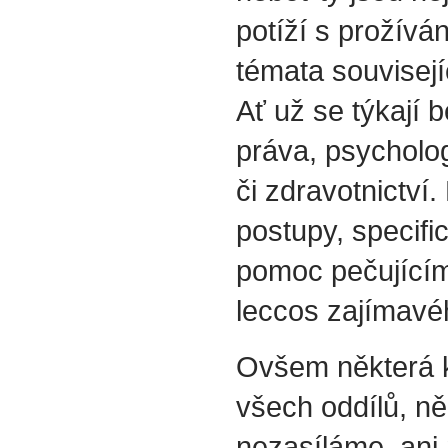
potíží s prožívá
témata souvisejí
Ať už se týkají b
práva, psycholog
či zdravotnictví.
postupy, specif
pomoc pečujícím
leccos zajímavéh
Ovšem některá k
všech oddílů, ně
nezasíláme, ani