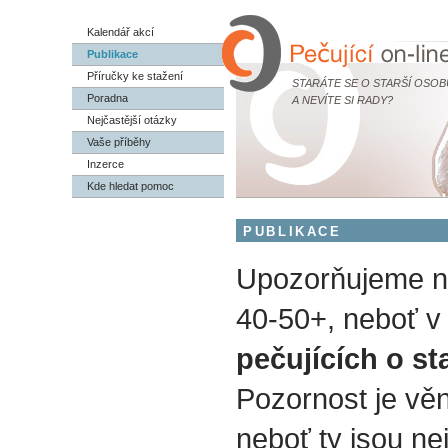
Kalendář akcí
Publikace
Příručky ke stažení
STARÁTE SE O STARŠÍ OSOB
Poradna
A NEVÍTE SI RADY?
Nejčastější otázky
Vaše příběhy
Inzerce
Kde hledat pomoc
PUBLIKACE
Upozorňujeme na
40-50+, neboť v 
pečujících o st
Pozornost je vě
neboť ty jsou nej