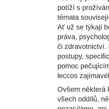
potíží s prožívá
témata souvisejí
Ať už se týkají b
práva, psycholog
či zdravotnictví.
postupy, specif
pomoc pečujícím
leccos zajímavéh
Ovšem některá k
všech oddílů, ně
nezasíláme, ani