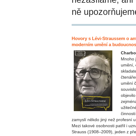
ně upozorňujem
Hovory s Lévi-Straussem o ant
moderním umění a budoucnosti
Charbo
Mnoho j
umění, 
skladat
čtenáře
umění č
souvisl
objevil
zejména
užitečn
činnost
zamyslí někdo jiný než profesní um
Mezi takové osobnosti patřil i uz
Strauss (1908–2009), jeden z před