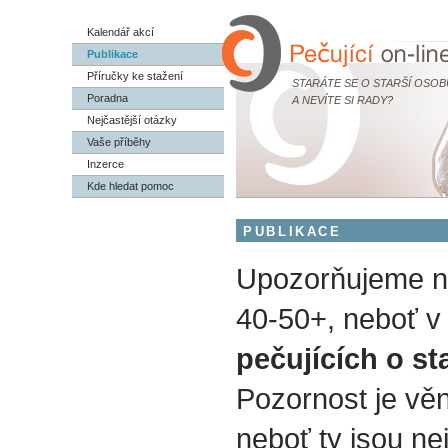
Kalendář akcí
Publikace
Příručky ke stažení
STARÁTE SE O STARŠÍ OSOB
Poradna
A NEVÍTE SI RADY?
Nejčastější otázky
Vaše příběhy
Inzerce
Kde hledat pomoc
PUBLIKACE
Upozorňujeme na
40-50+, neboť v 
pečujících o st
Pozornost je vě
neboť ty jsou nej