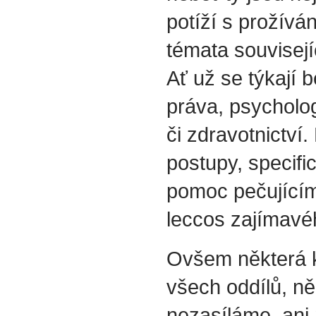
potíží s prožívá
témata souvisejí
Ať už se týkají b
práva, psycholog
či zdravotnictví.
postupy, specif
pomoc pečujícím
leccos zajímavéh
Ovšem některá k
všech oddílů, ně
nezasíláme, ani