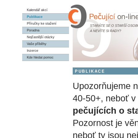
Kalendář akcí
Publikace
Příručky ke stažení
STARÁTE SE O STARŠÍ OSOB
Poradna
A NEVÍTE SI RADY?
Nejčastější otázky
Vaše příběhy
Inzerce
Kde hledat pomoc
PUBLIKACE
Upozorňujeme na
40-50+, neboť v 
pečujících o st
Pozornost je vě
neboť ty jsou nej