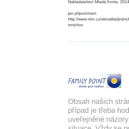
Nakladatelství Mladá fronta, 201
jen připomínám
http://www.ntm.cz/aktualita/jind
mnichov
Obsah našich strá
případ je třeba hod
uveřejněné názory
situace. Vždy se p