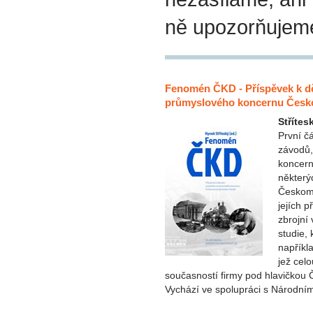
ně upozorňujem
Fenomén ČKD - Příspěvek k dě
průmyslového koncernu Česk
Střítes
První č
závodů,
koncern
některý
Českomo
jejích 
zbrojní
studie, 
napříkla
jež cel
současností firmy pod hlavičkou
Vychází ve spolupráci s Národn