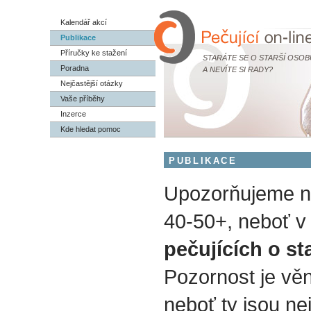
Kalendář akcí
Publikace
Příručky ke stažení
STARÁTE SE O STARŠÍ OSOB
Poradna
A NEVÍTE SI RADY?
Nejčastější otázky
Vaše příběhy
Inzerce
Kde hledat pomoc
PUBLIKACE
Upozorňujeme na
40-50+, neboť v 
pečujících o st
Pozornost je vě
neboť ty jsou nej