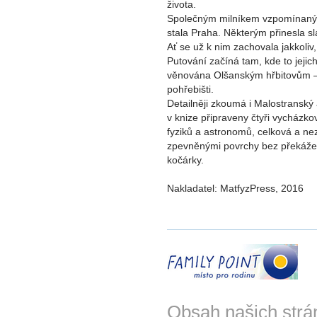
života.
Společným milníkem vzpomínanýc
stala Praha. Některým přinesla slá
Ať se už k nim zachovala jakkoliv,
Putování začíná tam, kde to jejich
věnována Olšanským hřbitovům –
pohřebišti.
Detailněji zkoumá i Malostranský 
v knize připraveny čtyři vycházko
fyziků a astronomů, celková a ne
zpevněnými povrchy bez překáže
kočárky.
Nakladatel: MatfyzPress, 2016
Obsah našich strá