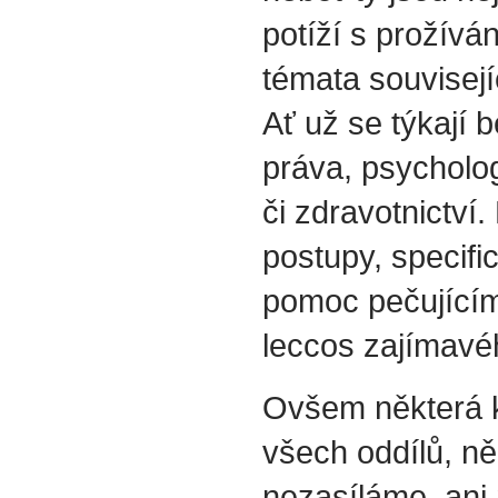
potíží s prožívá
témata souvisejí
Ať už se týkají b
práva, psycholog
či zdravotnictví.
postupy, specif
pomoc pečujícím
leccos zajímavéh
Ovšem některá k
všech oddílů, ně
nezasíláme, ani