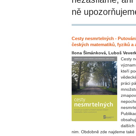
ně upozorňujem
Cesty nesmrtelných - Putován
českých matematiků, fyziků a
Ilona Šimánková, Luboš Veverk
Cesty n
významn
kteří po
vědecké
práci pá
množstv
zmapova
nepocho
nesmrte
Publika
obsahuj
dalších
nim. Obdobně zde najdeme také za