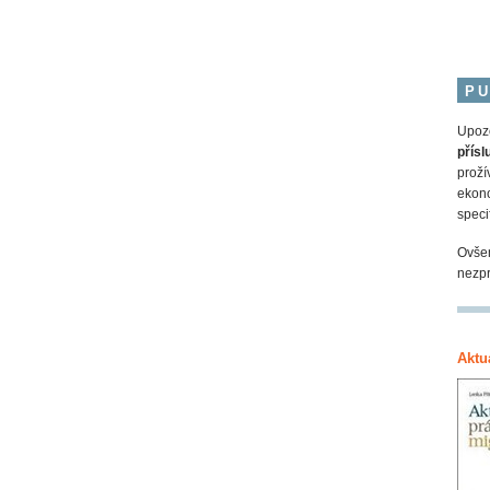
PU
Upozo
přísl
proží
ekono
speci
Ovšem
nezpr
Aktu