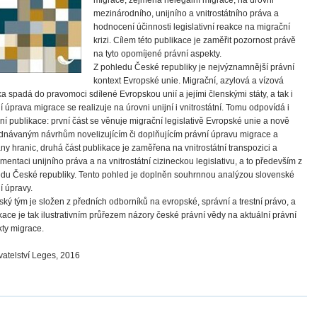
mezinárodního, unijního a vnitrostátního práva a
hodnocení účinnosti legislativní reakce na migrační
krizi. Cílem této publikace je zaměřit pozornost právě
na tyto opomíjené právní aspekty.
Z pohledu České republiky je nejvýznamnější právní
kontext Evropské unie. Migrační, azylová a vízová
ika spadá do pravomoci sdílené Evropskou unií a jejími členskými státy, a tak i
í úprava migrace se realizuje na úrovni unijní i vnitrostátní. Tomu odpovídá i
ní publikace: první část se věnuje migrační legislativě Evropské unie a nově
dnávaným návrhům novelizujícím či doplňujícím právní úpravu migrace a
ny hranic, druhá část publikace je zaměřena na vnitrostátní transpozici a
mentaci unijního práva a na vnitrostátní cizineckou legislativu, a to především z
du České republiky. Tento pohled je doplněn souhrnnou analýzou slovenské
í úpravy.
ský tým je složen z předních odborníků na evropské, správní a trestní právo, a
kace je tak ilustrativním průřezem názory české právní vědy na aktuální právní
ty migrace.
atelství Leges, 2016