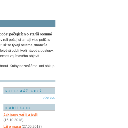
 počet
pečujících o starší rodinné
oli pečující a mají více potíží s
Ať už se týkají beletrie, financí a
ejvětší oddíl tvoří návody, postupy,
eccos zajímavého objevit.
dnout. Knihy nezasíláme, ani nákup
kalendář akcí
více >>>
publikace
Jak jsme vařili a jedli
(15.10.2018)
Lži o masu
(27.05.2018)