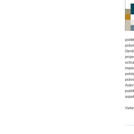
polit
právn
členě
proje
ochra
imple
pohle
právn
Autor
publi
aspek
Vydav