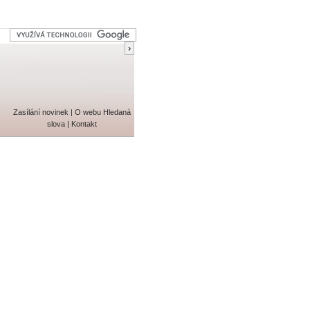
Zasílání novinek
|
O webu
Hledaná
slova
|
Kontakt