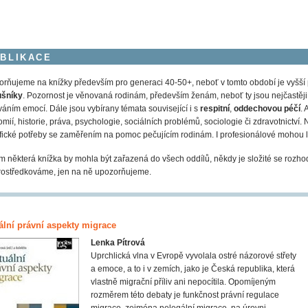
BLIKACE
rňujeme na knížky především pro generaci 40-50+, neboť v tomto období je vyšší
ušníky
. Pozornost je věnovaná rodinám, především ženám, neboť ty jsou nejčastěji v r
váním emocí. Dále jsou vybírany témata související i s
respitní
,
oddechovou péčí
. 
mií, historie, práva, psychologie, sociálních problémů, sociologie či zdravotnictví. N
fické potřeby se zaměřením na pomoc pečujícím rodinám. I profesionálové mohou l
 některá knížka by mohla být zařazená do všech oddílů, někdy je složité se rozho
ostředkováme, jen na ně upozorňujeme.
ální právní aspekty migrace
Lenka Pítrová
Uprchlická vlna v Evropě vyvolala ostré názorové střety
a emoce, a to i v zemích, jako je Česká republika, která
vlastně migrační příliv ani nepocítila. Opomíjeným
rozměrem této debaty je funkčnost právní regulace
migrace, zejména nelegální migrace, na úrovni