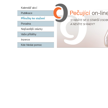
Kalendář akcí
Publikace
Příručky ke stažení
STARÁTE SE O STARŠÍ OSOB
Poradna
A NEVÍTE SI RADY?
Nejčastější otázky
Vaše příběhy
Inzerce
Kde hledat pomoc