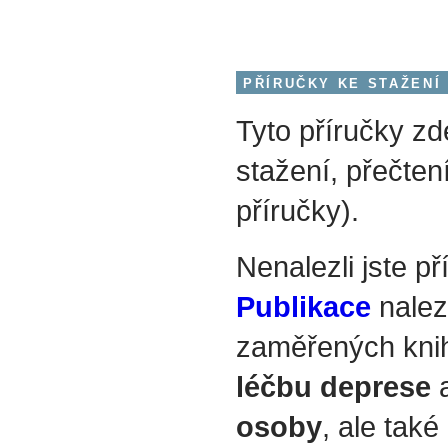
PŘÍRUČKY KE STAŽENÍ
Tyto příručky zd
stažení, přečtení
příručky).
Nenalezli jste p
Publikace
nalez
zaměřených kni
léčbu deprese
a
osoby
, ale také