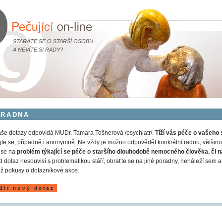
STARÁTE SE O STARŠÍ OSOBU
A NEVÍTE SI RADY?
ORADNA
še dotazy odpovídá MUDr. Tamara Tošnerová /psychiatr/.
Tíží vás péče o vašeho 
jte se, případně i anonymně. Ne vždy je možno odpovědět konkrétní radou, většinou
 se na
problém týkající se péče o staršího dlouhodobě nemocného člověka, či n
 dotaz nesouvisí s problematikou stáří, obraťte se na jiné poradny, nenáleží s
ž pokusy o dotazníkové akce.
žit nový dotaz