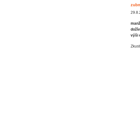
zubn
29.8.
manže
dožív
výši 
Zkust