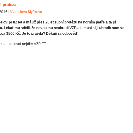
í protéza
2016 |
Vladislava Myšková
lovi je 82 let a má již přes 20let zubní protézu na horním patře a ta již
á. Lékař mu sdělil, že novou mu neuhradí VZP, ale musí si ji uhradit sám ve
cca 3500 Kč. Je to pravda? Děkuji za odpověď.
e konzultovat nejdřív VZP. TT