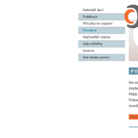
Kalendář akcí
Publikace
Příručky ke stažení
Poradna
Nejčastější otázky
Vaše příběhy
Inzerce
Kde hledat pomoc
P
Na va
zepte
Ptáte
Pokud
rovně
Vlo