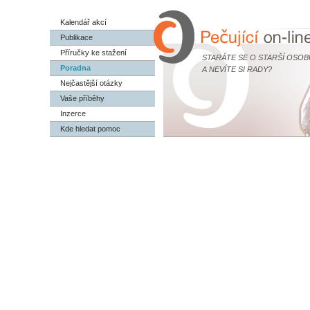
Kalendář akcí
Publikace
Příručky ke stažení
STARÁTE SE O STARŠÍ OSOB
Poradna
A NEVÍTE SI RADY?
Nejčastější otázky
Vaše příběhy
Inzerce
Kde hledat pomoc