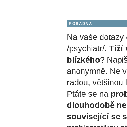
PORADNA
Na vaše dotazy
/psychiatr/.
Tíží
blízkého
? Napiš
anonymně. Ne v
radou, většinou 
Ptáte se na
prob
dlouhodobě ne
související se 