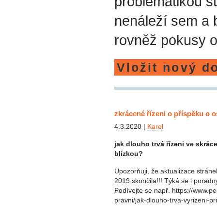
problematikou st
nenáleží sem a
rovněž pokusy o
Vložit nový d
zkrácené řízeni o příspěku o 
4.3.2020 |
Karel
jak dlouho trvá řízeni ve skrá
blízkou?
Upozorňuji, že aktualizace stráne
2019 skončila!!! Týká se i poradn
Podívejte se např. https://www.
pravni/jak-dlouho-trva-vyrizeni-p