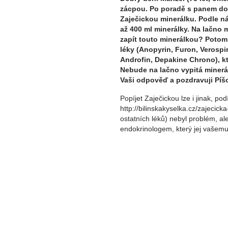
zácpou. Po poradě s panem dok
Zaječickou minerálku. Podle n
až 400 ml minerálky. Na lačno 
zapít touto minerálkou? Potom
léky (Anopyrin, Furon, Verospi
Androfin, Depakine Chrono), kt
Nebude na lačno vypitá minerá
Vaši odpověď a pozdravuji Píš
Popíjet Zaječickou lze i jinak, pod
http://bilinskakyselka.cz/zajecick
ostatních léků) nebyl problém, al
endokrinologem, který jej vašemu