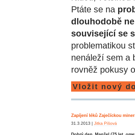
Ptáte se na
prob
dlouhodobě ne
související se 
problematikou st
nenáleží sem a
rovněž pokusy o
Vložit nový d
Zapíjení léků Zaječíckou mine
31.3.2013 |
Jitka Píšová
Dobrý den. Manžel (75 let, om