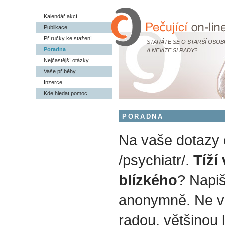
Kalendář akcí
Publikace
Příručky ke stažení
STARÁTE SE O STARŠÍ OSOB
Poradna
A NEVÍTE SI RADY?
Nejčastější otázky
Vaše příběhy
Inzerce
Kde hledat pomoc
PORADNA
Na vaše dotazy
/psychiatr/.
Tíží
blízkého
? Napiš
anonymně. Ne v
radou, většinou 