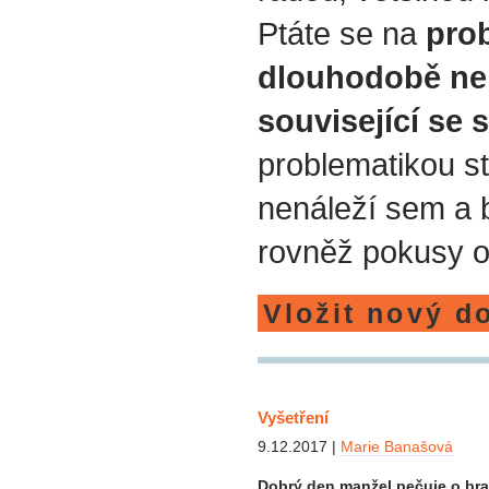
Ptáte se na
prob
dlouhodobě ne
související se 
problematikou st
nenáleží sem a
rovněž pokusy o
Vložit nový d
Vyšetření
9.12.2017 |
Marie Banašová
Dobrý den manžel pečuje o bra