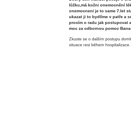
lůžku,má kožni onemocnění lék
onemocneni je to same 7.let s
ukazat ji to bydlíme v patře a
prosím o radu jak postupovat 
moc za odbornou pomoc Bana
Zkuste se o dalším postupu domlu
situace resi během hospitalizace