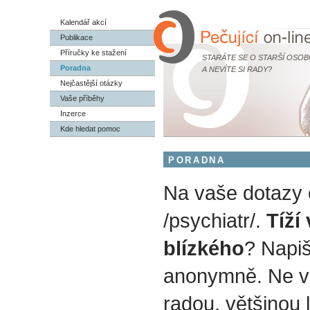
Kalendář akcí
Publikace
Příručky ke stažení
STARÁTE SE O STARŠÍ OSOB
Poradna
A NEVÍTE SI RADY?
Nejčastější otázky
Vaše příběhy
Inzerce
Kde hledat pomoc
PORADNA
Na vaše dotazy
/psychiatr/.
Tíží
blízkého
? Napiš
anonymně. Ne v
radou, většinou 