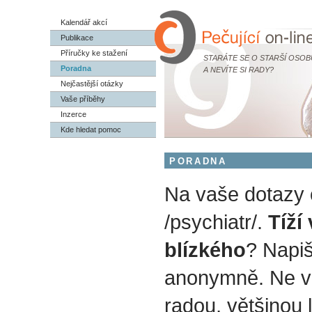
Kalendář akcí
Publikace
Příručky ke stažení
STARÁTE SE O STARŠÍ OSOB
Poradna
A NEVÍTE SI RADY?
Nejčastější otázky
Vaše příběhy
Inzerce
Kde hledat pomoc
PORADNA
Na vaše dotazy
/psychiatr/.
Tíží
blízkého
? Napiš
anonymně. Ne v
radou, většinou 