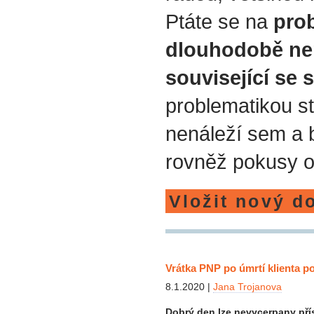
Ptáte se na
prob
dlouhodobě ne
související se 
problematikou st
nenáleží sem a
rovněž pokusy o
Vložit nový d
Vrátka PNP po úmrtí klienta p
8.1.2020 |
Jana Trojanova
Dobrý den.lze nevycerpany přís