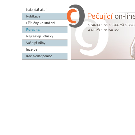
Kalendář akcí
Publikace
Příručky ke stažení
STARÁTE SE O STARŠÍ OSOB
Poradna
A NEVÍTE SI RADY?
Nejčastější otázky
Vaše příběhy
Inzerce
Kde hledat pomoc