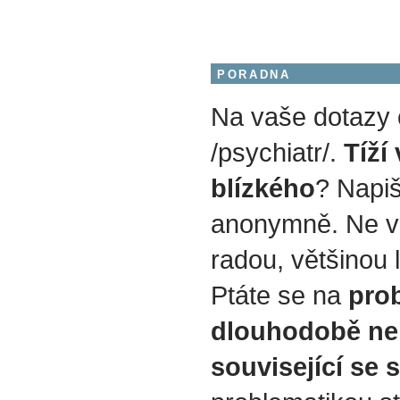
PORADNA
Na vaše dotazy
/psychiatr/.
Tíží
blízkého
? Napiš
anonymně. Ne v
radou, většinou 
Ptáte se na
prob
dlouhodobě ne
související se 