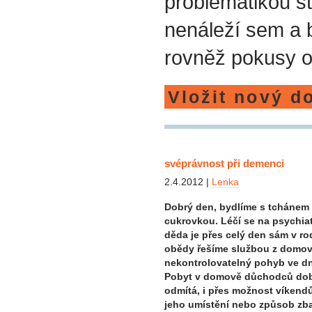
problematikou st
nenáleží sem a
rovněž pokusy o
Vložit nový d
svéprávnost při demenci
2.4.2012 |
Lenka
Dobrý den, bydlíme s tchánem 7
cukrovkou. Léčí se na psychia
děda je přes celý den sám v r
obědy řešíme službou z domov
nekontrolovatelný pohyb ve dne i
Pobyt v domově důchodců době
odmítá, i přes možnost víken
jeho umístění nebo způsob zba