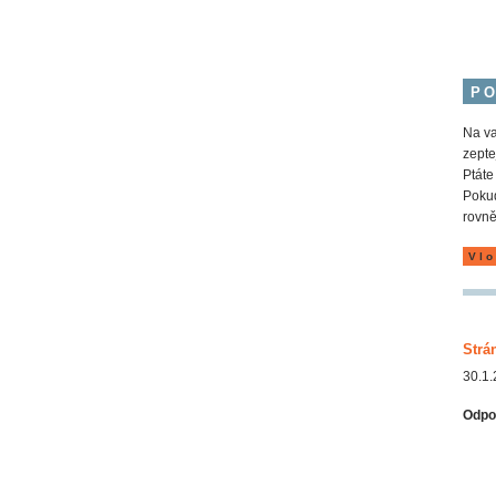
P
Na va
zepte
Ptáte
Pokud
rovně
Vlo
Strá
30.1.
Odpo