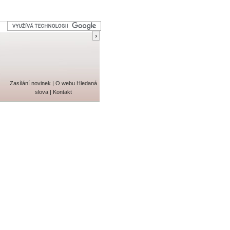
Zasílání novinek
|
O webu
Hledaná
slova
|
Kontakt