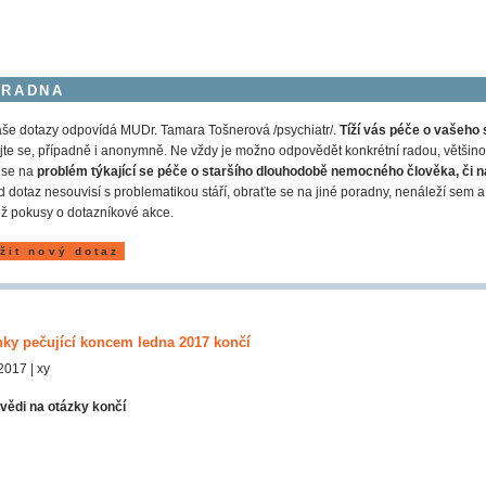
ORADNA
še dotazy odpovídá MUDr. Tamara Tošnerová /psychiatr/.
Tíží vás péče o vašeho 
jte se, případně i anonymně. Ne vždy je možno odpovědět konkrétní radou, většinou
 se na
problém týkající se péče o staršího dlouhodobě nemocného člověka, či n
 dotaz nesouvisí s problematikou stáří, obraťte se na jiné poradny, nenáleží s
ž pokusy o dotazníkové akce.
žit nový dotaz
nky pečující koncem ledna 2017 končí
2017 | xy
vědi na otázky končí