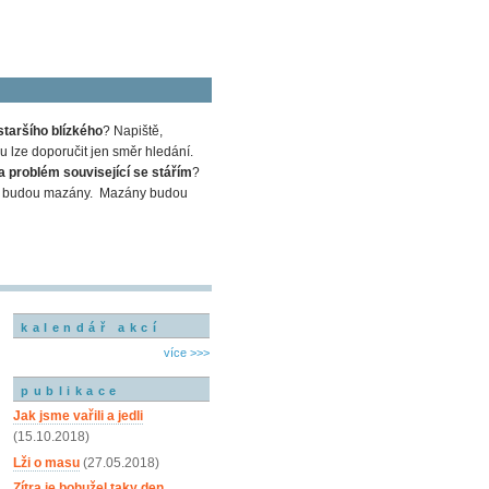
staršího blízkého
? Napiště,
 lze doporučit jen směr hledání.
a problém související se stářím
?
em a budou mazány. Mazány budou
kalendář akcí
více >>>
publikace
Jak jsme vařili a jedli
(15.10.2018)
Lži o masu
(27.05.2018)
Zítra je bohužel taky den