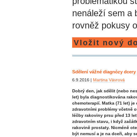
problematikou st
nenáleží sem a
rovněž pokusy o
Vložit nový d
Sdělení vážné diagnózy dcery
6.9.2016 |
Martina Vávrová
Dobrý den, jak sdělit (nebo nes
let) byla diagnostikována rako
chemoterapií. Matka (71 let) je
zdravotními problémy včetně o
léčby rakoviny prsu před 13 let
zdravotním stavu, i když začátk
rakovině prostaty. Nicméně ote
být nemusí a je na dceři, aby s