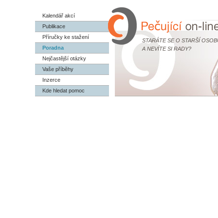
Kalendář akcí
Publikace
Příručky ke stažení
STARÁTE SE O STARŠÍ OSOB
Poradna
A NEVÍTE SI RADY?
Nejčastější otázky
Vaše příběhy
Inzerce
Kde hledat pomoc