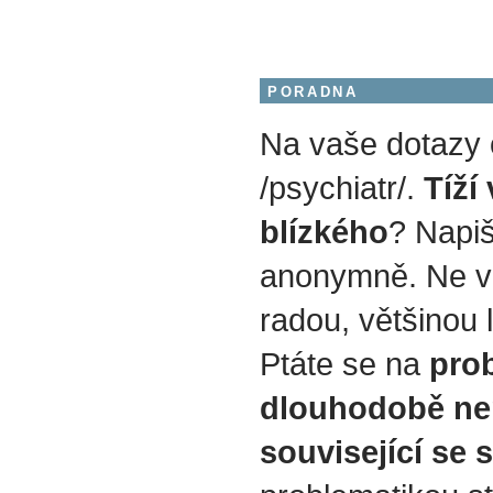
PORADNA
Na vaše dotazy
/psychiatr/.
Tíží
blízkého
? Napiš
anonymně. Ne v
radou, většinou 
Ptáte se na
prob
dlouhodobě ne
související se 