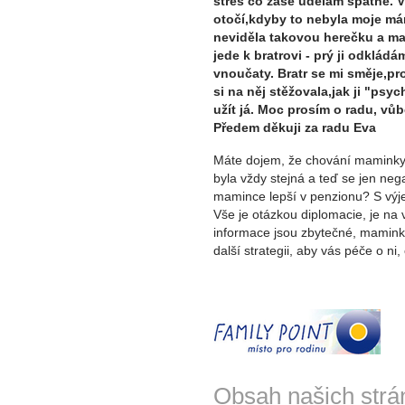
stres co zase udělám špatně. 
otočí,kdyby to nebyla moje má
neviděla takovou herečku a man
jede k bratrovi - prý ji odklád
vnoučaty. Bratr se mi směje,pro
si na něj stěžovala,jak ji "psyc
užít já. Moc prosím o radu, vůb
Předem děkuji za radu Eva
Máte dojem, že chování maminky 
byla vždy stejná a teď se jen neg
mamince lepší v penzionu? S výje
Vše je otázkou diplomacie, je na 
informace jsou zbytečné, mamink
další strategii, aby vás péče o ni,
Obsah našich strá