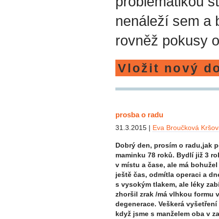
problematikou st
nenáleží sem a
rovněž pokusy o
Vložit nový d
prosba o radu
31.3.2015 |
Eva Broučková Kršov
Dobrý den, prosím o radu,jak p
maminku 78 roků. Bydlí již 3 r
v místu a čase, ale má bohužel
ještě čas, odmítla operaci a dne
s vysokým tlakem, ale léky zabí
zhoršil zrak /má vlhkou formu
degenerace. Veškerá vyšetření 
když jsme s manželem oba v zam