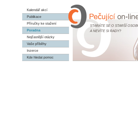
Kalendář akcí
Publikace
Příručky ke stažení
STARÁTE SE O STARŠÍ OSOB
Poradna
A NEVÍTE SI RADY?
Nejčastější otázky
Vaše příběhy
Inzerce
Kde hledat pomoc