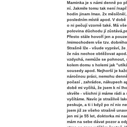
Maminka je s námi denně po př
ní. Jakmile tomu tak není /nap
hodin jinam /max. 2x měsíčně/, 
posledním místě apod. V době n
o ni pečují vzorně také. Má vš
polovina důchodu jí zůstává,p
Přesto stále hovoří jen a pouze
/mimochodem vše tzv. dobrého 
Strašně lže - všude vypráví, že 
že nás nechce obtěžovat apod. 
vzdychá, nemůže se pohnout, st
kolem domu s holemi jak "utíká
sousedy apod. Nejhorší je kaž
náročnou práci, nemohu denně 
počasí , zahrádce, nákupech apo
době mi vyčítá, že jsem k ní lh
skvěle - všichni ji máme rádi a s
vyčítáme. Navíc je strašlivě la
peskuje, a ti i když po ní nic 
jsem již ze všeho strašně unav
jen mi je 55 let, doktorka mi n
mám na sebe dávat pozor a odp