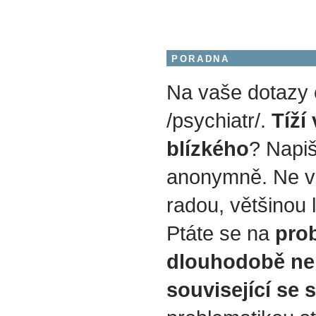
PORADNA
Na vaše dotazy
/psychiatr/.
Tíží
blízkého
? Napiš
anonymně. Ne v
radou, většinou 
Ptáte se na
prob
dlouhodobě ne
související se 