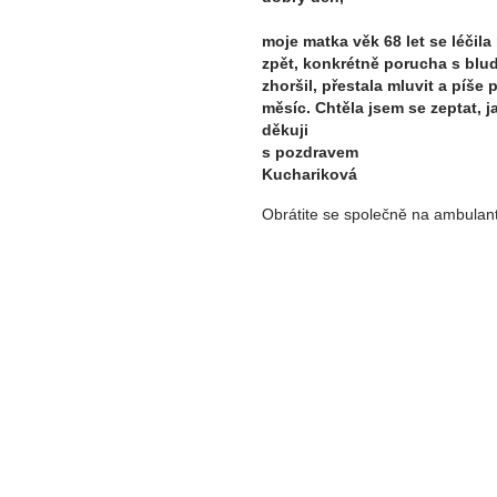
moje matka věk 68 let se léčila
zpět, konkrétně porucha s bludy
zhoršil, přestala mluvit a píše 
měsíc. Chtěla jsem se zeptat, 
děkuji
s pozdravem
Kuchariková
Obrátite se společně na ambulantn