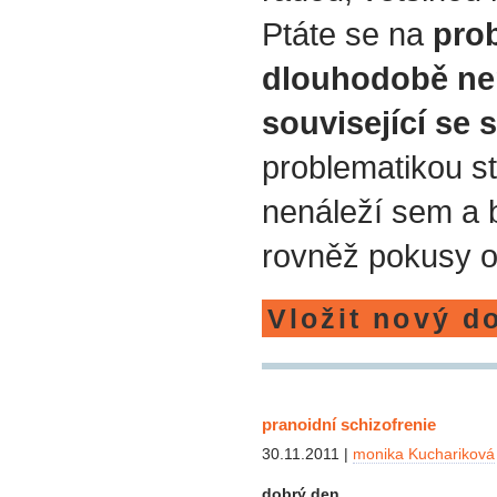
Ptáte se na
prob
dlouhodobě ne
související se 
problematikou st
nenáleží sem a
rovněž pokusy o
Vložit nový d
pranoidní schizofrenie
30.11.2011 |
monika Kuchariková
dobrý den,