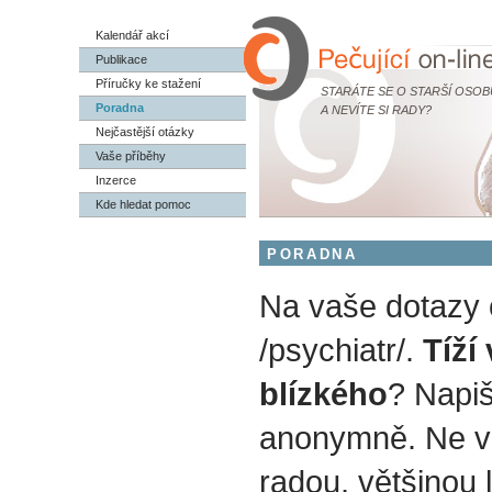
Kalendář akcí
Publikace
Příručky ke stažení
STARÁTE SE O STARŠÍ OSOB
Poradna
A NEVÍTE SI RADY?
Nejčastější otázky
Vaše příběhy
Inzerce
Kde hledat pomoc
PORADNA
Na vaše dotazy
/psychiatr/.
Tíží
blízkého
? Napiš
anonymně. Ne v
radou, většinou 