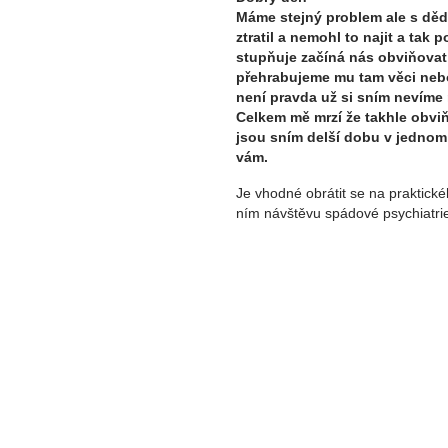
Máme stejný problem ale s děd
ztratil a nemohl to najit a tak
stupňuje začíná nás obviňovat
přehrabujeme mu tam věci neb
není pravda už si sním nevíme
Celkem mě mrzí že takhle obviň
jsou sním delší dobu v jednom
vám.
Je vhodné obrátit se na praktickéh
ním návštěvu spádové psychiatri