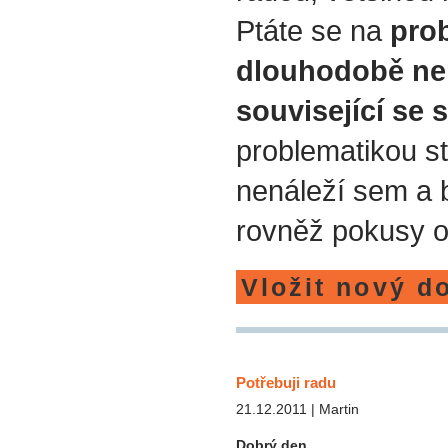
Ptáte se na
prob
dlouhodobě ne
související se 
problematikou st
nenáleží sem a
rovněž pokusy o
Vložit nový d
Potřebuji radu
21.12.2011 | Martin
Dobrý den