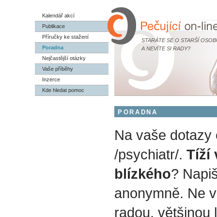
Kalendář akcí
Publikace
Příručky ke stažení
STARÁTE SE O STARŠÍ OSOB
Poradna
A NEVÍTE SI RADY?
Nejčastější otázky
Vaše příběhy
Inzerce
Kde hledat pomoc
PORADNA
Na vaše dotazy
/psychiatr/.
Tíží
blízkého
? Napiš
anonymně. Ne v
radou, většinou 