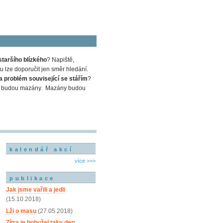
staršího blízkého
? Napiště,
 lze doporučit jen směr hledání.
a problém související se stářím
?
em a budou mazány. Mazány budou
kalendář akcí
více >>>
publikace
Jak jsme vařili a jedli
(15.10.2018)
Lži o masu
(27.05.2018)
Zítra je bohužel taky den