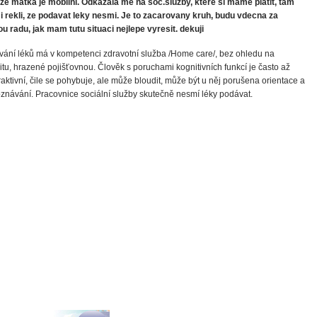
ze matka je mobilni. Odkazala me na soc.sluzby, ktere si mame platit, tam
i rekli, ze podavat leky nesmi. Je to zacarovany kruh, budu vdecna za
u radu, jak mam tutu situaci nejlepe vyresit. dekuji
ání léků má v kompetenci zdravotní služba /Home care/, bez ohledu na
itu, hrazené pojišťovnou. Člověk s poruchami kognitivních funkcí je často až
aktivní, čile se pohybuje, ale může bloudit, může být u něj porušena orientace a
znávání. Pracovnice sociální služby skutečně nesmí léky podávat.