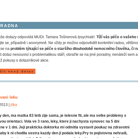
ORADNA
še dotazy odpovídá MUDr. Tamara Tošnerová /psychiatr/.
Tíží vás péče o vašeho 
jte se, případně i anonymně. Ne vždy je možno odpovědět konkrétní radou, většinou
 se na
problém týkající se péče o staršího dlouhodobě nemocného člověka, či n
 dotaz nesouvisí s problematikou stáří, obraťte se na jiné poradny, nenáleží s
ž pokusy o dotazníkové akce.
žit nový dotaz
vani leku
2013 |
jitka
 den, ma matka 83 letb zije sama, je telesne fit, ale ma velke problemy s
ou orientaci. Vola ve 3 rano, leky, ktere ji nachysta synovec na 5 dni
ne v 1 dni. Jeji prakticka doktorka mi odmitla vystavit poukaz na zdravotni
 aby k ni chodila sestra kazdy den ji podala leky.Pry to pojistovna nehradi,