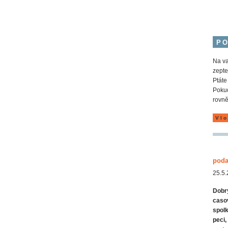
P
Na va
zepte
Ptáte
Pokud
rovně
Vlo
poda
25.5.
Dobry
casov
spolk
peci,