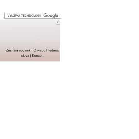
Zasílání novinek
|
O webu
Hledaná
slova
|
Kontakt