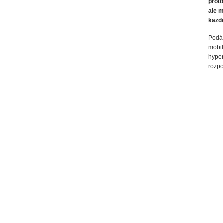
proto
ale m
kazdo
Podáv
mobil
hyper
rozpo