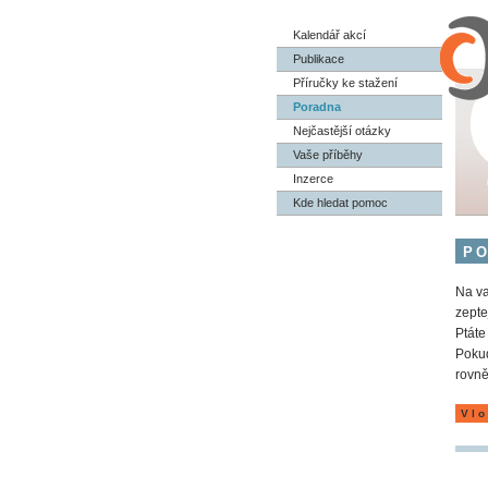
Kalendář akcí
Publikace
Příručky ke stažení
Poradna
Nejčastější otázky
Vaše příběhy
Inzerce
Kde hledat pomoc
P
Na va
zepte
Ptáte
Pokud
rovně
Vlo