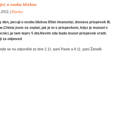
jici o osobu blizkou
.2011 |
Blanka
 den, pecuji o osobu blizkou 85let /manzela/, dostava prispevek III.
e.Chtela jsem se zeptat, jak je to s prispevkem, kdyz je manzel v
nici..je tam teprv 5 dni.Nevim zda budu muset prispevek vratit.
ji za odpoved
ejte se na odpovědi ze dne 2.11. paní Pavle a 9.11. paní Žanetě.