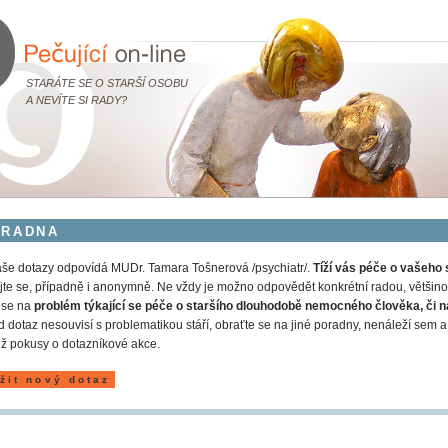
STARÁTE SE O STARŠÍ OSOBU
A NEVÍTE SI RADY?
ORADNA
še dotazy odpovídá MUDr. Tamara Tošnerová /psychiatr/.
Tíží vás péče o vašeho 
jte se, případně i anonymně. Ne vždy je možno odpovědět konkrétní radou, většinou
 se na
problém týkající se péče o staršího dlouhodobě nemocného člověka, či n
 dotaz nesouvisí s problematikou stáří, obraťte se na jiné poradny, nenáleží s
ž pokusy o dotazníkové akce.
žit nový dotaz