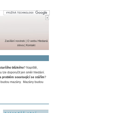
Zasílání novinek
|
O webu
Hledaná
slova
|
Kontakt
staršího blízkého
? Napiště,
 lze doporučit jen směr hledání.
a problém související se stářím
?
em a budou mazány. Mazány budou
kalendář akcí