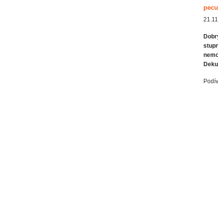
pecu
21.11
Dobry
stupn
nemoc
Deku
Podív