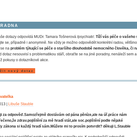
ORADNA
še dotazy odpovídá MUDr. Tamara Tošnerová /psychiatr/.
Tíží vás péče o vašeho 
jte se, případně i anonymně. Ne vždy je možno odpovědět konkrétní radou, většinou
 se na
problém týkající se péče o staršího dlouhodobě nemocného člověka, či n
 dotaz nesouvisí s problematikou stáří, obraťte se na jiné poradny, nenáleží s
ž pokusy o dotazníkové akce.
žit nový dotaz
vatelka
013 |
Libuše Stauble
ji za odpověď.Samozřejmě dostávám od pána pěníze,ale na úř.práce nám
řečeno,že zdrav.pojištění za mě hradí stát,ale soc.pojištění podle nějaké
y zákona si každý hradí sám.Můžete mi to prosím potvrdit? děkuji L.Stauble
na sociální pojištění nejde ze státního rozpočtu nic. K podrobnější odpovědi