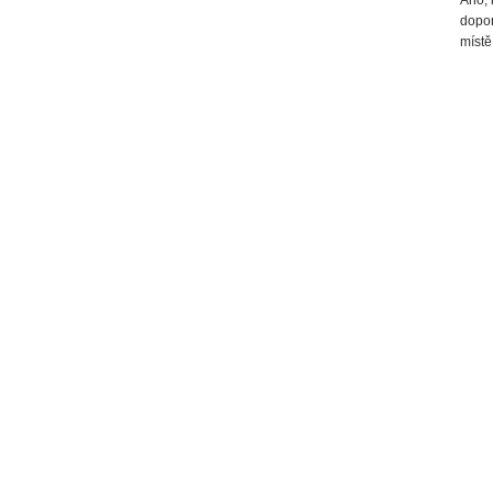
dopor
místě