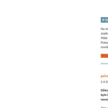
P
Na va
zepte
Ptáte
Pokud
rovně
Vlo
pečo
2.4.2
Děku
bylo 
novel
Ano, 