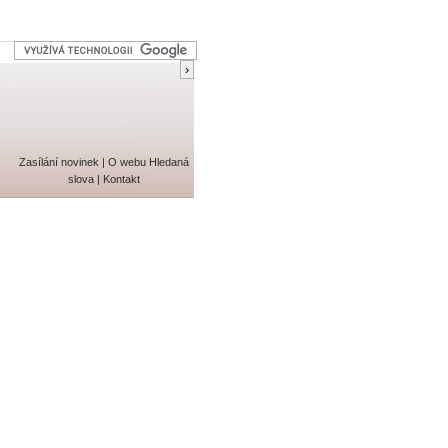
Zasílání novinek
|
O webu
Hledaná
slova
|
Kontakt