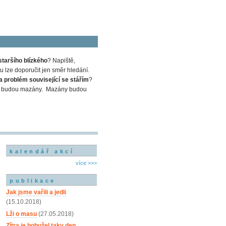
staršího blízkého
? Napiště,
 lze doporučit jen směr hledání.
a problém související se stářím
?
em a budou mazány. Mazány budou
kalendář akcí
více >>>
publikace
Jak jsme vařili a jedli
(15.10.2018)
Lži o masu
(27.05.2018)
Zítra je bohužel taky den