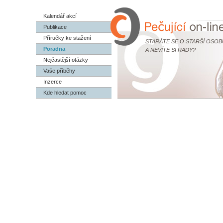
Kalendář akcí
Publikace
Příručky ke stažení
STARÁTE SE O STARŠÍ OSOB
Poradna
A NEVÍTE SI RADY?
Nejčastější otázky
Vaše příběhy
Inzerce
Kde hledat pomoc