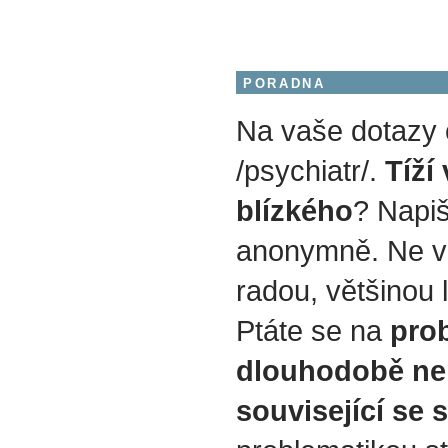
PORADNA
Na vaše dotazy
/psychiatr/.
Tíží
blízkého
? Napiš
anonymně. Ne v
radou, většinou 
Ptáte se na
prob
dlouhodobě ne
související se 