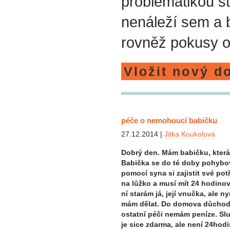
problematikou st
nenáleží sem a
rovněž pokusy o
Vložit nový d
péče o nemohoucí babičku
27.12.2014 |
Jitka Koukolová
Dobrý den. Mám babičku, která 
Babička se do té doby pohybova
pomocí syna si zajistit své pot
na lůžko a musí mít 24 hodinovo
ní starám já, její vnučka, ale 
mám dělat. Do domova důchod
ostatní péči nemám peníze. Sl
je sice zdarma, ale není 24hod