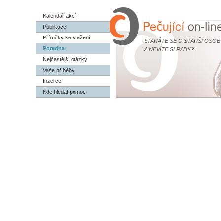
Kalendář akcí
Publikace
Příručky ke stažení
STARÁTE SE O STARŠÍ OSOB
Poradna
A NEVÍTE SI RADY?
Nejčastější otázky
Vaše příběhy
Inzerce
Kde hledat pomoc