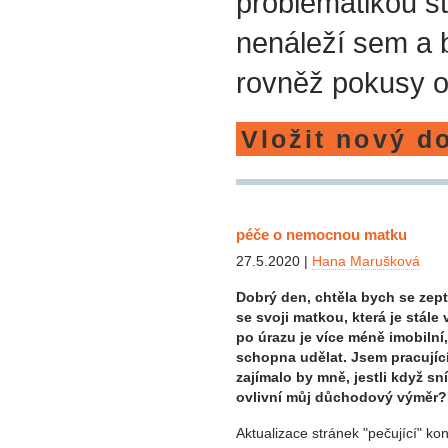
problematikou st
nenáleží sem a
rovněž pokusy o
Vložit nový d
péče o nemocnou matku
27.5.2020 |
Hana Marušková
Dobrý den, chtěla bych se zep
se svoji matkou, která je stále
po úrazu je více méně imobilní
schopna udělat. Jsem pracujíc
zajímalo by mně, jestli když sn
ovlivní můj důchodový výměr?
Aktualizace stránek "pečující" ko