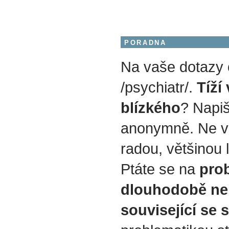
PORADNA
Na vaše dotazy
/psychiatr/.
Tíží
blízkého
? Napiš
anonymně. Ne v
radou, většinou 
Ptáte se na
prob
dlouhodobě ne
související se 