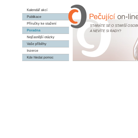
Kalendář akcí
Publikace
Příručky ke stažení
STARÁTE SE O STARŠÍ OSOB
Poradna
A NEVÍTE SI RADY?
Nejčastější otázky
Vaše příběhy
Inzerce
Kde hledat pomoc