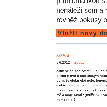
problematikou st
nenáleží sem a
rovněž pokusy o
Vložit nový d
ozáření
5.6.2012 |
jaroslav
éčím se se schizofrenií, a udě
blízko hlavu k elektrickým hodi
pomůže elektrické pole, jenom
elektromagneticke pole je ioniz
hlavu několikrat tak po 20 se
mě a moje okolí? )může mi pom
nemocnici?