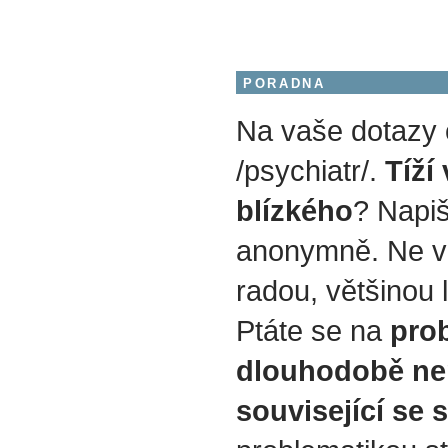
PORADNA
Na vaše dotazy
/psychiatr/.
Tíží
blízkého
? Napiš
anonymně. Ne v
radou, většinou 
Ptáte se na
prob
dlouhodobě ne
související se 